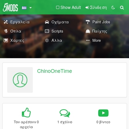
Show Adult
Σύνδεση
Εργαλεία
Οχήματα
Paint Jobs
Όπλα
Scripts
Παίχτης
Χάρτες
Άλλα
More
ChinoOneTime
Του αρέσουν 0
1 σχόλιο
0 βίντεο
αρχεία