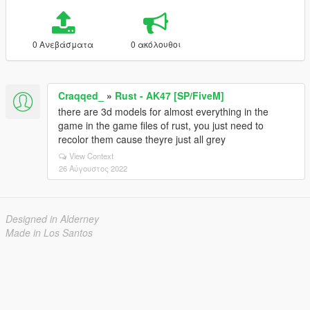
0 Ανεβάσματα
0 ακόλουθοι
Craqqed_
»
Rust - AK47 [SP/FiveM]
there are 3d models for almost everything in the
game in the game files of rust, you just need to
recolor them cause theyre just all grey
View Context
26 Αύγουστος 2022
Designed in Alderney
Made in Los Santos