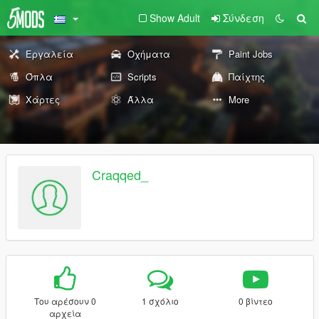
Show Adult
Σύνδεση
Εργαλεία
Οχήματα
Paint Jobs
Όπλα
Scripts
Παίχτης
Χάρτες
Άλλα
More
Craqqed_
Του αρέσουν 0
1 σχόλιο
0 βίντεο
αρχεία