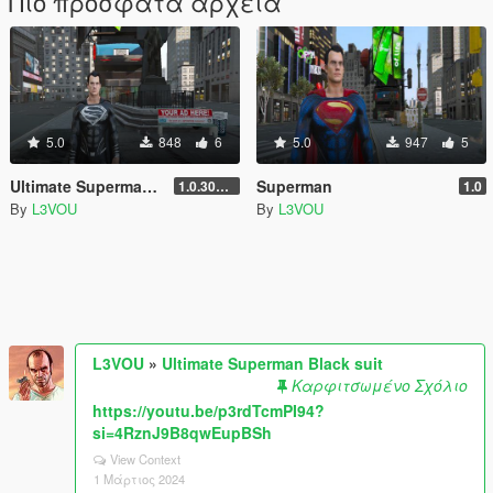
Πιο πρόσφατα αρχεία
5.0
848
6
5.0
947
5
Ultimate Superman Black suit
Superman
1.0.3028.0
1.0
By
L3VOU
By
L3VOU
L3VOU
»
Ultimate Superman Black suit
Καρφιτσωμένο Σχόλιο
https://youtu.be/p3rdTcmPI94?
si=4RznJ9B8qwEupBSh
View Context
1 Μάρτιος 2024