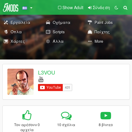
Show Adult
Σύνδεση
Εργαλεία
Οχήματα
Paint Jobs
Όπλα
Scripts
Παίχτης
Χάρτες
Άλλα
More
L3VOU
Του αρέσουν 0
10 σχόλια
8 βίντεο
αρχεία