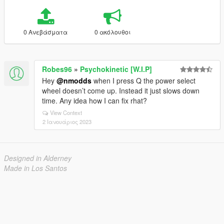
0 Ανεβάσματα
0 ακόλουθοι
Robes96
»
Psychokinetic [W.I.P]
Hey
@nmodds
when I press Q the power select
wheel doesn’t come up. Instead it just slows down
time. Any idea how I can fix rhat?
View Context
2 Ιανουάριος 2023
Designed in Alderney
Made in Los Santos