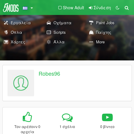
Show Adult
Σύνδεση
Εργαλεία
Οχήματα
Paint Jobs
Όπλα
Scripts
Παίχτης
Χάρτες
Άλλα
More
Robes96
Του αρέσουν 0
1 σχόλιο
0 βίντεο
αρχεία