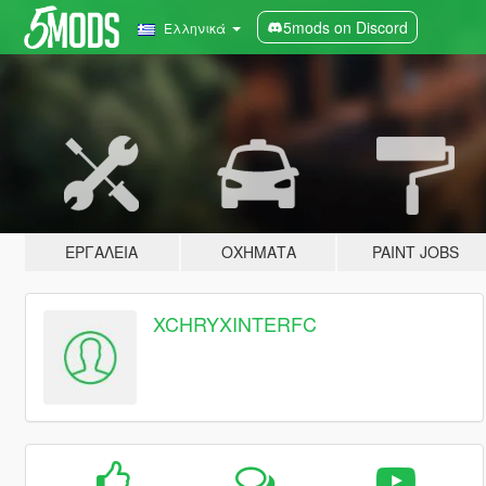
5mods on Discord
Ελληνικά
ΕΡΓΑΛΕΊΑ
ΟΧΉΜΑΤΑ
PAINT JOBS
XCHRYXINTERFC