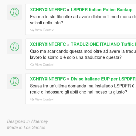
XCHRYXINTERFC
»
LSPDFR Italian Police Backup
Fra ma in sto file oltre ad avere diciamo il mod menu da 
veicoli nella foto?
View Context
XCHRYXINTERFC
»
TRADUZIONE ITALIANO Traffic 
Ciao ma scaricando questa mod oltre ad avere la tra
lavoro lo sbirro o è solo una traduzione questa?
View Context
XCHRYXINTERFC
»
Divise italiane EUP per LSPDFR 0
Scusa fra un'ultima domanda ma installado LSPDFR 0.4
reale e indossare gli abiti che hai messo tu giusto?
View Context
Designed in Alderney
Made in Los Santos