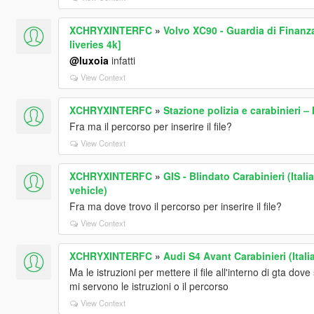
XCHRYXINTERFC
»
Volvo XC90 - Guardia di Finanza
liveries 4k]
@luxoia
infatti
View Context
XCHRYXINTERFC
»
Stazione polizia e carabinieri – 
Fra ma il percorso per inserire il file?
View Context
XCHRYXINTERFC
»
GIS - Blindato Carabinieri (Ital
vehicle)
Fra ma dove trovo il percorso per inserire il file?
View Context
XCHRYXINTERFC
»
Audi S4 Avant Carabinieri (Itali
Ma le istruzioni per mettere il file all'interno di gta 
mi servono le istruzioni o il percorso
View Context