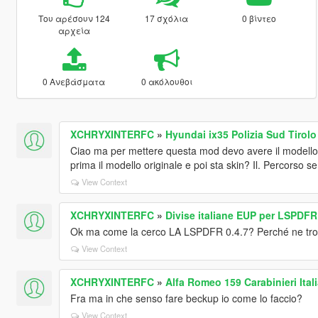
Του αρέσουν 124
17 σχόλια
0 βίντεο
αρχεία
0 Ανεβάσματα
0 ακόλουθοι
XCHRYXINTERFC
»
Hyundai ix35 Polizia Sud Tirolo
Ciao ma per mettere questa mod devo avere il modello o
prima il modello originale e poi sta skin? Il. Percorso 
View Context
XCHRYXINTERFC
»
Divise italiane EUP per LSPDFR 0
Ok ma come la cerco LA LSPDFR 0.4.7? Perché ne trovo v
View Context
XCHRYXINTERFC
»
Alfa Romeo 159 Carabinieri Itali
Fra ma in che senso fare beckup io come lo faccio?
View Context