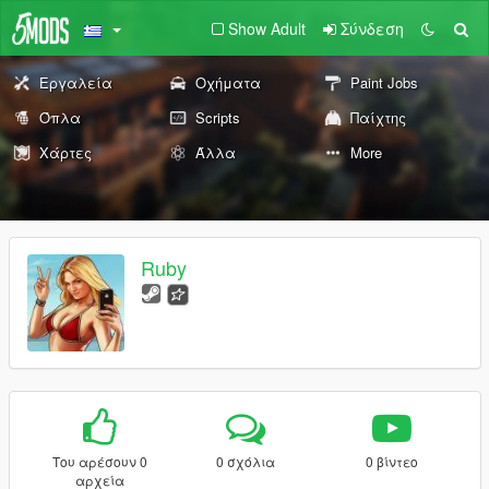
Show Adult
Σύνδεση
Εργαλεία
Οχήματα
Paint Jobs
Όπλα
Scripts
Παίχτης
Χάρτες
Άλλα
More
Ruby
Του αρέσουν 0
0 σχόλια
0 βίντεο
αρχεία