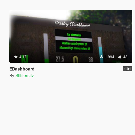
4.17
1.994
48
EDashboard
1.01
By
Stifflerstiv