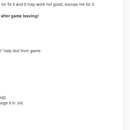
or fix it and it may work not good, excuse me for it.
 after game leaving!
k" help text from game
bug)
e it in .ini)