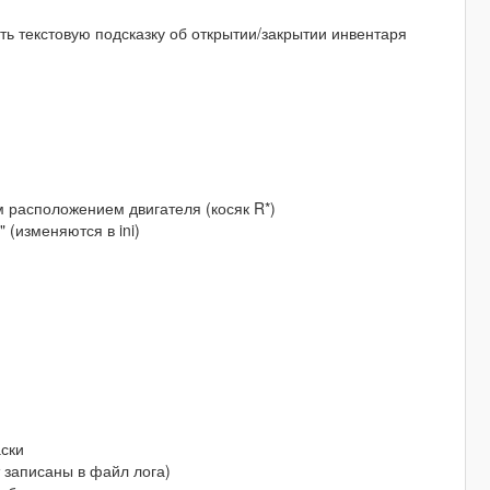
ь текстовую подсказку об открытии/закрытии инвентаря
м расположением двигателя (косяк R*)
 (изменяются в ini)
аски
 записаны в файл лога)