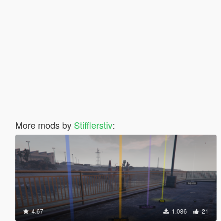
More mods by
Stifflerstiv
:
4.67
1.086
21