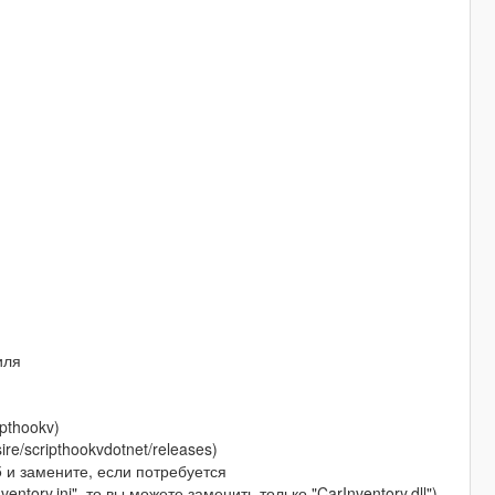
иля
ipthookv)
ire/scripthookvdotnet/releases)
 и замените, если потребуется
tory.ini", то вы можете заменить только "CarInventory.dll")