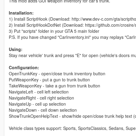
This mod adds GUI weapon inventory for car's trunk.
Installation:
1) Install ScriptHook (Download: http://www.dev-c.com/gta/scripth
2) Install ScriptHookDotNet (Download: https://github.com/crosire/
3) Put "scripts" folder in your GTA 5 main folder
P.S. If you have changed "CarInventory.ini" you may replays "CarIn
Using:
Stay near vehicle' trunk and press "E" for open (vehicle's doors m
Configuration:
OpenTrunkKey - open/close trunk inventory button
PutWeaponKey - put a gun to trunk button
TakeWeaponKey - take a gun from trunk button
NavigateLeft - cell left selection
NavigateRight - cell right selection
NavigateUp - cell up selection
NavigateDown - cell down selection
ShowTrunkOpenHelpText - show/hide open/close trunk help text (de
Vehicle class types support: Sports, SportsClassics, Sedans, S