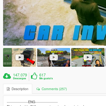
147.079
617
Descargas
Me gusta's
Description
Comments (257)
------------------ENG-------------------