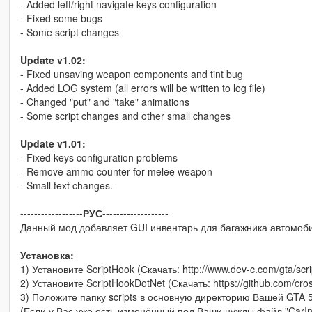
- Added left/right navigate keys configuration
- Fixed some bugs
- Some script changes
Update v1.02:
- Fixed unsaving weapon components and tint bug
- Added LOG system (all errors will be written to log file)
- Changed "put" and "take" animations
- Some script changes and other small changes
Update v1.01:
- Fixed keys configuration problems
- Remove ammo counter for melee weapon
- Small text changes.
------------------
РУС
-------------------
Данный мод добавляет GUI инвентарь для багажника автомоб
Установка:
1) Установите ScriptHook (Скачать: http://www.dev-c.com/gta/scr
2) Установите ScriptHookDotNet (Скачать: https://github.com/cros
3) Положите папку scripts в основную директорию Вашей GTA 5
(Если у Вас уже есть изменённый под Ваши нужды файл "CarInven