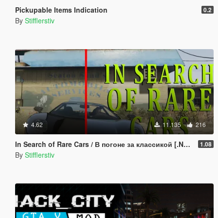
Pickupable Items Indication
0.2
By
Stifflerstiv
4.62
11.135
216
In Search of Rare Cars / В погоне за классикой [.NET]
1.08
By
Stifflerstiv