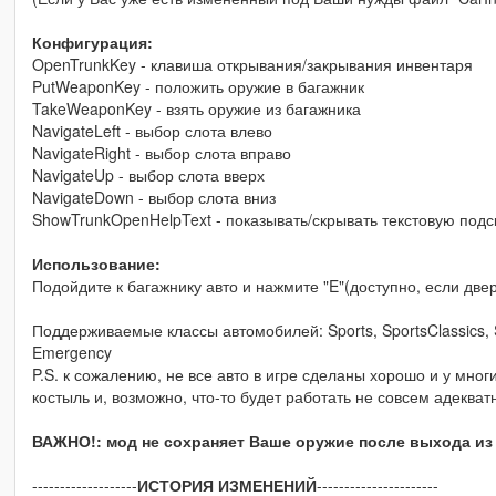
Конфигурация:
OpenTrunkKey - клавиша открывания/закрывания инвентаря
PutWeaponKey - положить оружие в багажник
TakeWeaponKey - взять оружие из багажника
NavigateLeft - выбор слота влево
NavigateRight - выбор слота вправо
NavigateUp - выбор слота вверх
NavigateDown - выбор слота вниз
ShowTrunkOpenHelpText - показывать/скрывать текстовую подс
Использование:
Подойдите к багажнику авто и нажмите "E"(доступно, если две
Поддерживаемые классы автомобилей: Sports, SportsClassics, 
Emergency
P.S. к сожалению, не все авто в игре сделаны хорошо и у мно
костыль и, возможно, что-то будет работать не совсем адекват
ВАЖНО!: мод не сохраняет Ваше оружие после выхода из
-------------------
ИСТОРИЯ ИЗМЕНЕНИЙ
----------------------