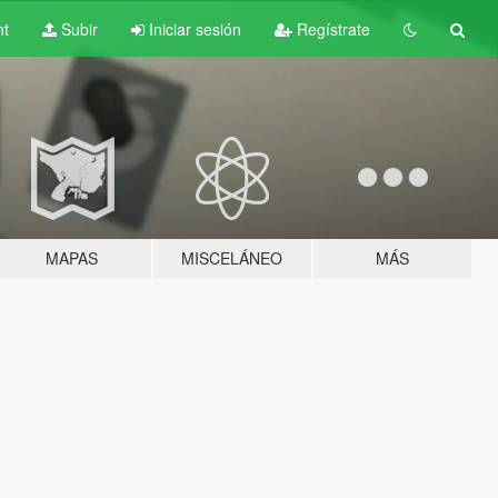
nt
Subir
Iniciar sesión
Regístrate
MAPAS
MISCELÁNEO
MÁS