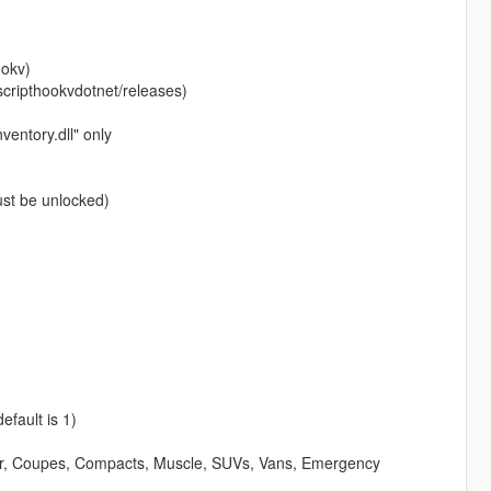
ookv)
scripthookvdotnet/releases)
ventory.dll" only
ust be unlocked)
fault is 1)
uper, Coupes, Compacts, Muscle, SUVs, Vans, Emergency