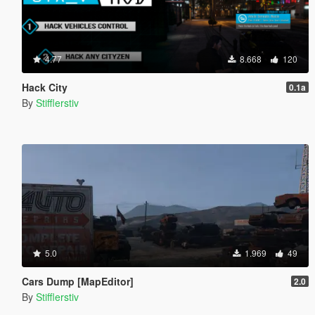
4.77
8.668
120
Hack City
0.1a
By
Stifflerstiv
5.0
1.969
49
Cars Dump [MapEditor]
2.0
By
Stifflerstiv