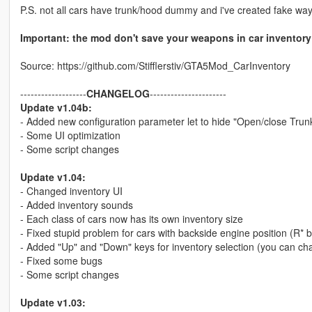
P.S. not all cars have trunk/hood dummy and i've created fake way f
Important: the mod don't save your weapons in car inventory
Source: https://github.com/Stifflerstiv/GTA5Mod_CarInventory
-------------------
CHANGELOG
----------------------
Update v1.04b:
- Added new configuration parameter let to hide "Open/close Trun
- Some UI optimization
- Some script changes
Update v1.04:
- Changed inventory UI
- Added inventory sounds
- Each class of cars now has its own inventory size
- Fixed stupid problem for cars with backside engine position (R* 
- Added "Up" and "Down" keys for inventory selection (you can chang
- Fixed some bugs
- Some script changes
Update v1.03: