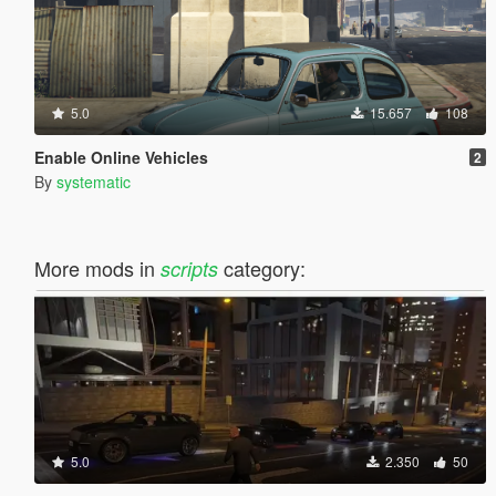
5.0
15.657
108
Enable Online Vehicles
2
By
systematic
More mods in
category:
scripts
5.0
2.350
50