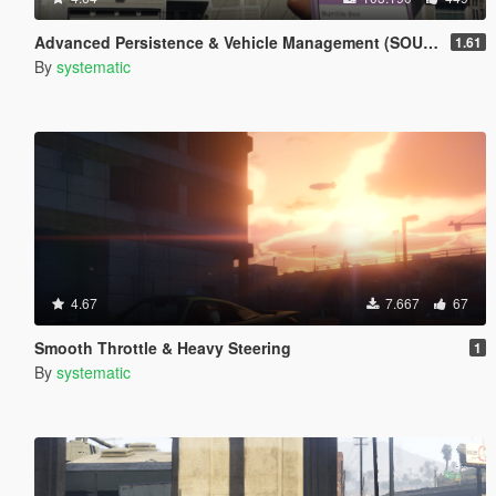
Advanced Persistence & Vehicle Management (SOURCE AVAILABLE)
1.61
By
systematic
4.67
7.667
67
Smooth Throttle & Heavy Steering
1
By
systematic