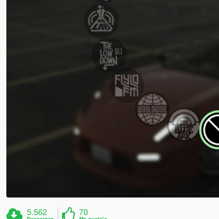
5.562
70
Descargas
Me gusta's