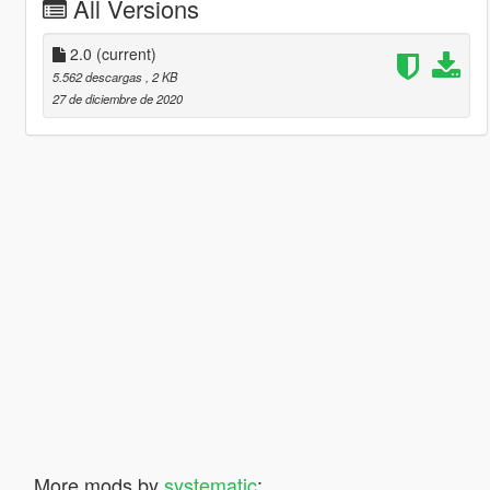
All Versions
2.0
(current)
5.562 descargas
, 2 KB
27 de diciembre de 2020
More mods by
systematic
: