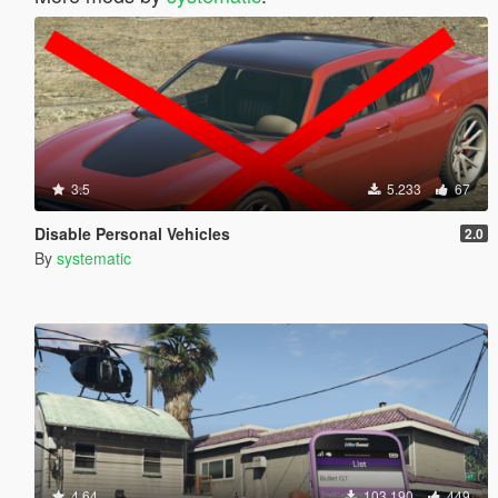
3.5
5.233
67
Disable Personal Vehicles
2.0
By
systematic
4.64
103.190
449