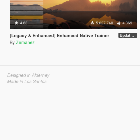
4.63
5.027.740
4.369
[Legacy & Enhanced] Enhanced Native Trainer
Update 58 - Hotfix
By
Zemanez
Designed in Alderney
Made in Los Santos