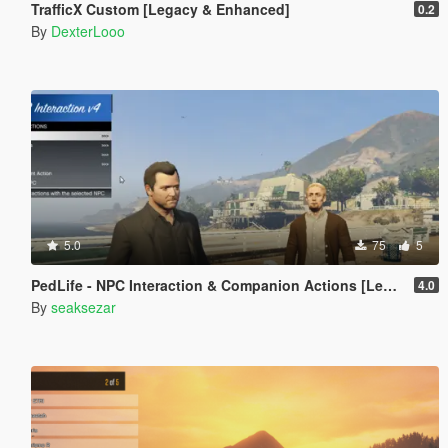
TrafficX Custom [Legacy & Enhanced]
0.2
By
DexterLooo
5.0
75
5
PedLife - NPC Interaction & Companion Actions [Legacy]
4.0
By
seaksezar