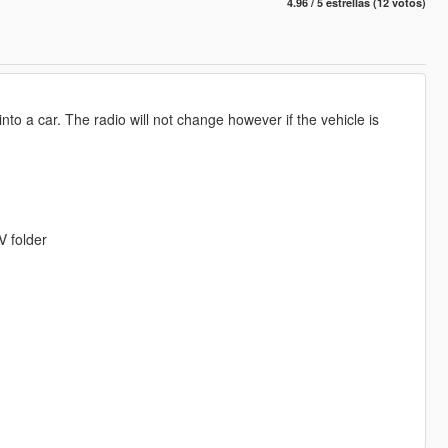
4.96 / 5 estrellas (12 votos)
into a car. The radio will not change however if the vehicle is
V folder