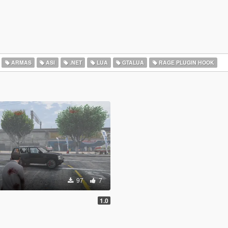
ARMAS
ASI
.NET
LUA
GTALUA
RAGE PLUGIN HOOK
97
7
1.0