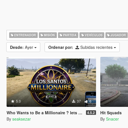
ENTRENADOR
MISIÓN
PARTIDA
VEHÍCULOS
JUGADOR
Desde:
Ayer
Ordenar por:
Subidas recientes
5.0
37
6
Who Wants to Be a Millionaire ? lets play! (legacy and enhanced)
Hit Squads
4.5.2
By
seaksezar
By
Snacer