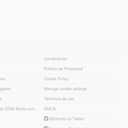
Contáctanos
Política de Privacidad
res
Cookie Policy
rgados
Manage cookie settings
s
Términos de uso
s de GTA5-Mods.com
DMCA
@5mods en Twitter