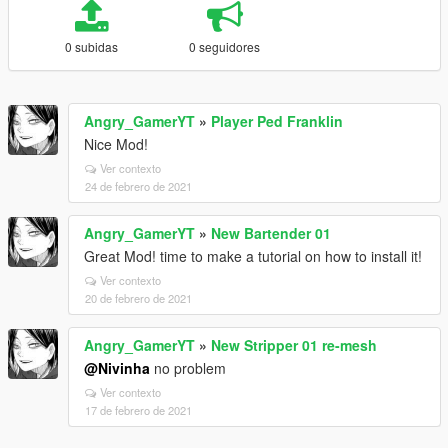
0 subidas
0 seguidores
Angry_GamerYT
»
Player Ped Franklin
Nice Mod!
Ver contexto
24 de febrero de 2021
Angry_GamerYT
»
New Bartender 01
Great Mod! time to make a tutorial on how to install it!
Ver contexto
20 de febrero de 2021
Angry_GamerYT
»
New Stripper 01 re-mesh
@Nivinha
no problem
Ver contexto
17 de febrero de 2021