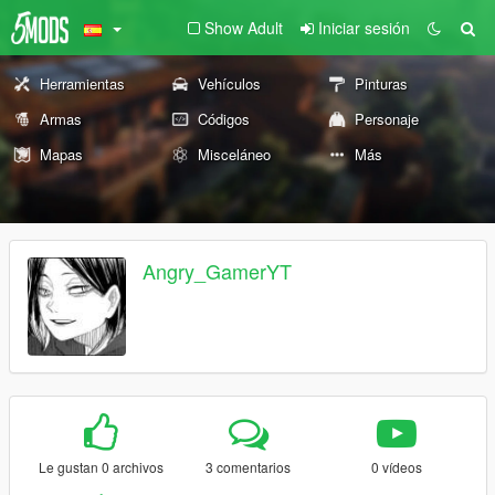
Show Adult
Iniciar sesión
Herramientas
Vehículos
Pinturas
Armas
Códigos
Personaje
Mapas
Misceláneo
Más
Angry_GamerYT
Le gustan 0 archivos
3 comentarios
0 vídeos