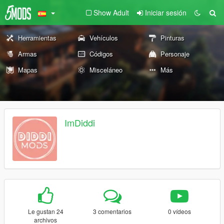
Show Adult
Iniciar sesión
Herramientas
Vehículos
Pinturas
Armas
Códigos
Personaje
Mapas
Misceláneo
Más
ImDiddi
Le gustan 24
3 comentarios
0 vídeos
archivos