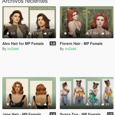
Archivos recientes
5.0
2.747
37
5.0
2.764
34
Alex Hair for MP Female
Florent Hair - MP Female
1.0
By
ImDiddi
By
ImDiddi
5.0
3.788
42
1.994
29
Jane Hair - MP Female
Svana Top - MP Female
1.0
1.0