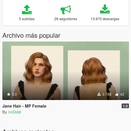
5 subidas
26 seguidores
13.970 descargas
Archivo más popular
5.0
3.788
42
Jane Hair - MP Female
1.0
By
ImDiddi