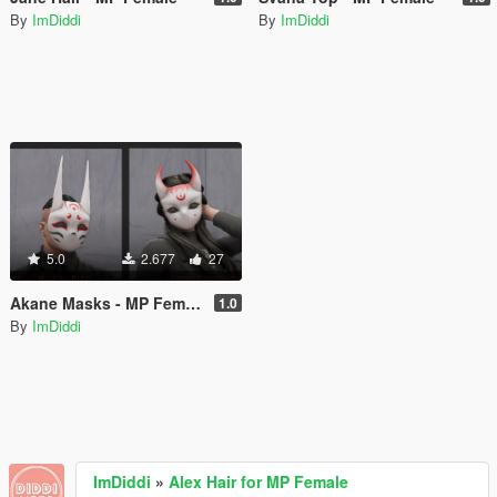
By
ImDiddi
By
ImDiddi
5.0
2.677
27
Akane Masks - MP Female and MP Male
1.0
By
ImDiddi
ImDiddi
»
Alex Hair for MP Female