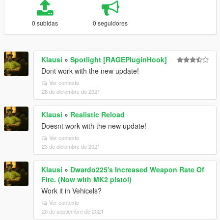
0 subidas
0 seguidores
Klausi
»
Spotlight [RAGEPluginHook]
Dont work with the new update!
Ver contexto
28 de diciembre de 2021
Klausi
»
Realistic Reload
Doesnt work with the new update!
Ver contexto
23 de diciembre de 2021
Klausi
»
Dwardo225's Increased Weapon Rate Of
Fire. (Now with MK2 pistol)
Work it in Vehicels?
Ver contexto
20 de septiembre de 2021