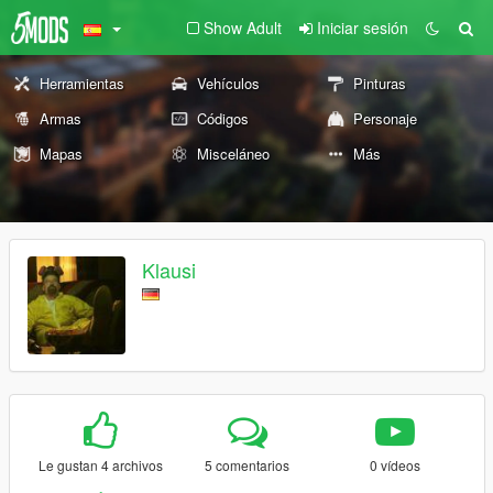
Show Adult
Iniciar sesión
Herramientas
Vehículos
Pinturas
Armas
Códigos
Personaje
Mapas
Misceláneo
Más
Klausi
Le gustan 4 archivos
5 comentarios
0 vídeos