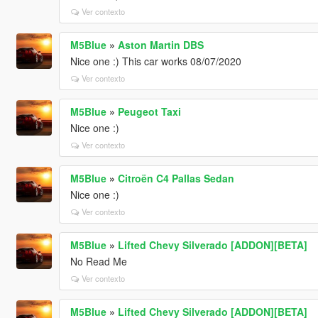
Ver contexto
M5Blue
»
Aston Martin DBS
Nice one :) This car works 08/07/2020
Ver contexto
M5Blue
»
Peugeot Taxi
Nice one :)
Ver contexto
M5Blue
»
Citroën C4 Pallas Sedan
Nice one :)
Ver contexto
M5Blue
»
Lifted Chevy Silverado [ADDON][BETA]
No Read Me
Ver contexto
M5Blue
»
Lifted Chevy Silverado [ADDON][BETA]