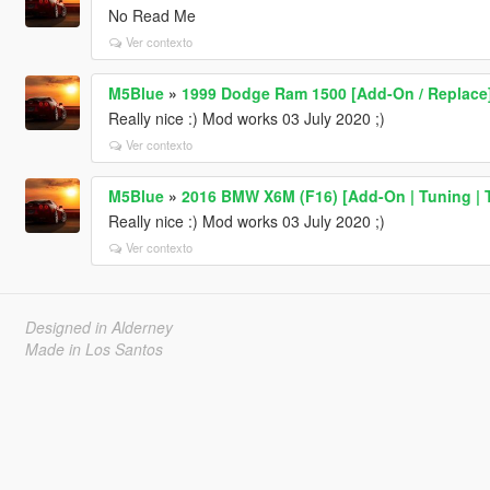
No Read Me
Ver contexto
M5Blue
»
1999 Dodge Ram 1500 [Add-On / Replace
Really nice :) Mod works 03 July 2020 ;)
Ver contexto
M5Blue
»
2016 BMW X6M (F16) [Add-On | Tuning | 
Really nice :) Mod works 03 July 2020 ;)
Ver contexto
Designed in Alderney
Made in Los Santos