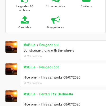
Le gustan 10
61 comentarios
0 vídeos
archivos
0 subidas
0 seguidores
M5Blue
»
Peugeot 508
But strange thong with the wheels
Ver contexto
M5Blue
»
Peugeot 508
Nice one :) This car works 08/07/2020
Ver contexto
M5Blue
»
Ferrari F12 Berlinetta
Nice one :) This car works 08/07/2020