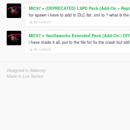
MIC97
»
(DEPRECATED) LSPD Pack [Add-On + Repl
for spawn i have to add to DLC list .xml to ? what is the 
Ver contexto
MIC97
»
Vanillaworks Extended Pack [Add-On | OIV |
i have made it all, put to the file for fix the crash but sti
Ver contexto
Designed in Alderney
Made in Los Santos