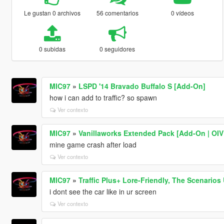
Le gustan 0 archivos
56 comentarios
0 vídeos
0 subidas
0 seguidores
MIC97
»
LSPD '14 Bravado Buffalo S [Add-On]
how i can add to traffic? so spawn
Ver contexto
MIC97
»
Vanillaworks Extended Pack [Add-On | OIV |
mine game crash after load
Ver contexto
MIC97
»
Traffic Plus+ Lore-Friendly, The Scenarios
i dont see the car like in ur screen
Ver contexto