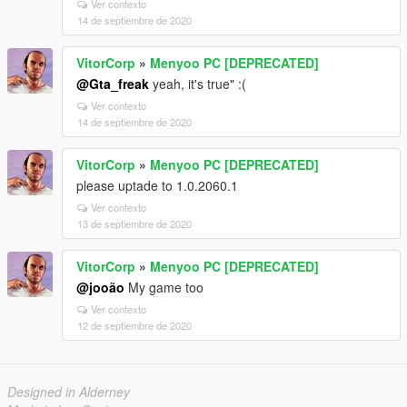
Ver contexto
14 de septiembre de 2020
VitorCorp
»
Menyoo PC [DEPRECATED]
@Gta_freak
yeah, it's true" :(
Ver contexto
14 de septiembre de 2020
VitorCorp
»
Menyoo PC [DEPRECATED]
please uptade to 1.0.2060.1
Ver contexto
13 de septiembre de 2020
VitorCorp
»
Menyoo PC [DEPRECATED]
@jooão
My game too
Ver contexto
12 de septiembre de 2020
Designed in Alderney