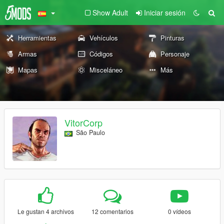
Show Adult
Iniciar sesión
Herramientas
Vehículos
Pinturas
Armas
Códigos
Personaje
Mapas
Misceláneo
Más
VitorCorp
São Paulo
Le gustan 4 archivos
12 comentarios
0 vídeos