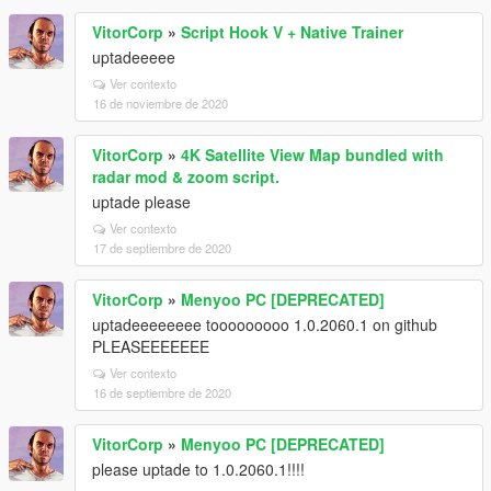
VitorCorp
»
Script Hook V + Native Trainer
uptadeeeee
Ver contexto
16 de noviembre de 2020
VitorCorp
»
4K Satellite View Map bundled with
radar mod & zoom script.
uptade please
Ver contexto
17 de septiembre de 2020
VitorCorp
»
Menyoo PC [DEPRECATED]
uptadeeeeeeee tooooooooo 1.0.2060.1 on github
PLEASEEEEEEE
Ver contexto
16 de septiembre de 2020
VitorCorp
»
Menyoo PC [DEPRECATED]
please uptade to 1.0.2060.1!!!!