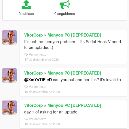
0 subidas
0 seguidores
VitorCorp
»
Menyoo PC [DEPRECATED]
It's not the menyoo problem... it's Script Hook V need
to be uptaded :(
Ver contexto
17 de diciembre de 2020
VitorCorp
»
Menyoo PC [DEPRECATED]
@XmYsTiFieD
can you put another link? it's invalid :(
Ver contexto
16 de noviembre de 2020
VitorCorp
»
Menyoo PC [DEPRECATED]
day 1 of asking for an uptade
Ver contexto
16 de noviembre de 2020