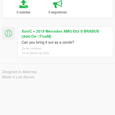
0 subidas
0 seguidores
XoniC
»
2019 Mercedes AMG E63 S BRABUS
[Add-On / FiveM]
Can you bring it out as a combi?
Ver contexto
19 de febrero de 2022
Designed in Alderney
Made in Los Santos