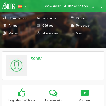
Show Adult
Iniciar sesión
Herramientas
Vehículos
Pinturas
Armas
Códigos
Personaje
Mapas
Misceláneo
Más
XoniC
Le gustan 0 archivos
1 comentario
0 vídeos