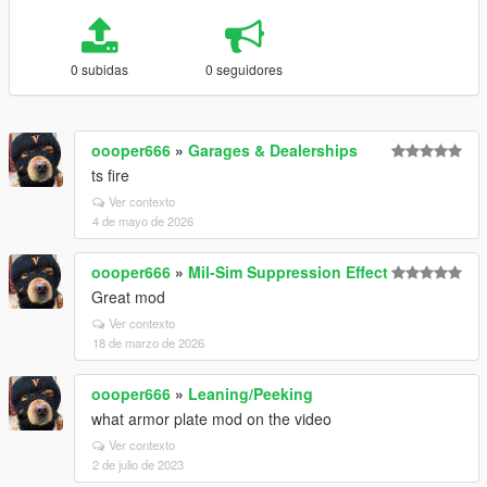
0 subidas
0 seguidores
oooper666
»
Garages & Dealerships
ts fire
Ver contexto
4 de mayo de 2026
oooper666
»
Mil-Sim Suppression Effect
Great mod
Ver contexto
18 de marzo de 2026
oooper666
»
Leaning/Peeking
what armor plate mod on the video
Ver contexto
2 de julio de 2023