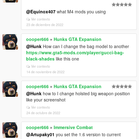
@Equinox407
what M4 mods you using
Ver contexto
23 de diciembre de 2022
oooper666
»
Hunks GTA Expansion
@Hunk
How can I change the bag model to another
https://www.gta5-mods.com/player/gucci-bag-
black-shades
like this one
Ver contexto
14 de noviembre de 2022
oooper666
»
Hunks GTA Expansion
@Hunk
how to I change holsted big weapon position
like your screenshot
Ver contexto
24 de octubre de 2022
oooper666
»
Immersive Combat
@Artupaky01
you set the 1.6 version to current