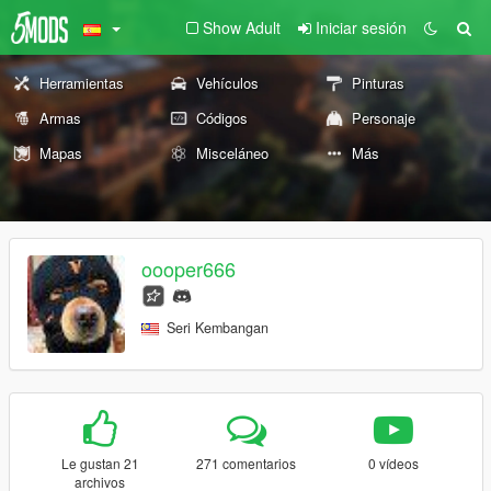
Show Adult
Iniciar sesión
Herramientas
Vehículos
Pinturas
Armas
Códigos
Personaje
Mapas
Misceláneo
Más
oooper666
Seri Kembangan
Le gustan 21
271 comentarios
0 vídeos
archivos