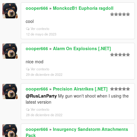
oooper666
»
MonckozB1 Euphoria ragdoll
cool
Ver contexto
12 de mayo de 2023
oooper666
»
Alarm On Explosions [.NET]
nice mod
Ver contexto
29 de diciembre de 2022
oooper666
»
Precision Airstrikes [.NET]
@RusLanParty
My gun won't shoot when I using the
latest version
Ver contexto
28 de diciembre de 2022
oooper666
»
Insurgency Sandstorm Attachments
Pack