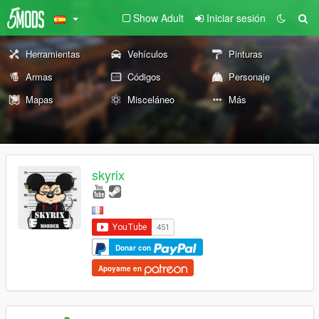
Show Adult
Iniciar sesión
Herramientas
Vehículos
Pinturas
Armas
Códigos
Personaje
Mapas
Misceláneo
Más
skyrix
Donar con
Apoyame en