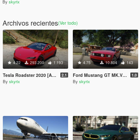
By
skyrix
Archivos recientes
(Ver todo)
4.22
293.200
1.193
4.75
10.804
143
Tesla Roadster 2020 [Add-On | Unlocked | Extra | DirtMap | Auto Spoiler]
Ford Mustang GT MK.V 2005 [Add-On | Unlocked | Tuning | Template]
2.1
1.0
By
skyrix
By
skyrix