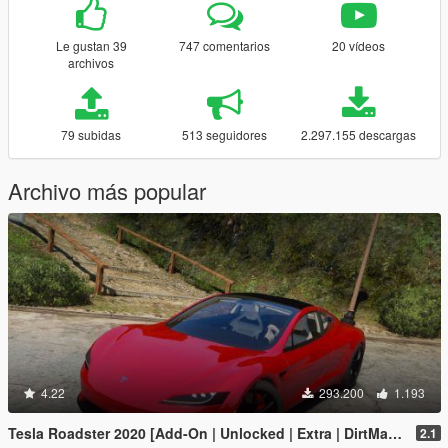
Le gustan 39
747 comentarios
20 vídeos
archivos
79 subidas
513 seguidores
2.297.155 descargas
Archivo más popular
4.22
293.200
1.193
Tesla Roadster 2020 [Add-On | Unlocked | Extra | DirtMap | Auto Spoiler]
2.1