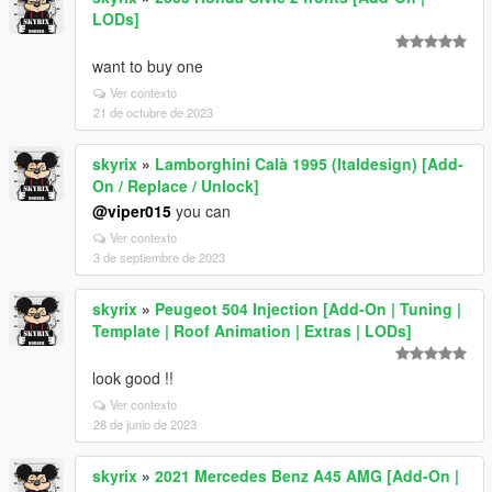
LODs]
want to buy one
Ver contexto
21 de octubre de 2023
skyrix
»
Lamborghini Calà 1995 (Italdesign) [Add-
On / Replace / Unlock]
@viper015
you can
Ver contexto
3 de septiembre de 2023
skyrix
»
Peugeot 504 Injection [Add-On | Tuning |
Template | Roof Animation | Extras | LODs]
look good !!
Ver contexto
28 de junio de 2023
skyrix
»
2021 Mercedes Benz A45 AMG [Add-On |