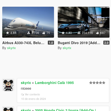
4.88
8.736
75
4.33
234.116
687
Airbus A330-743L Beluga XL [Add-On]
Bugatti Divo 2019 [Add-On / Auto Spoiler]
1.0
2.0
By
skyrix
By
skyrix
skyrix
»
Lamborghini Calà 1995
niceee
Ver contexto
10 de enero de 2024
skyrix
»
2005 Honda Civic 2 fronts [Add-On |