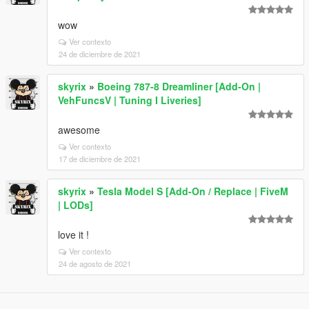
wow
Ver contexto
24 de diciembre de 2021
skyrix
»
Boeing 787-8 Dreamliner [Add-On |
VehFuncsV | Tuning I Liveries]
awesome
Ver contexto
17 de diciembre de 2021
skyrix
»
Tesla Model S [Add-On / Replace | FiveM
| LODs]
love it !
Ver contexto
24 de agosto de 2021