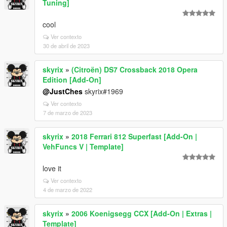
Tuning]
cool
Ver contexto
30 de abril de 2023
skyrix
»
(Citroën) DS7 Crossback 2018 Opera
Edition [Add-On]
@JustChes
skyrix#1969
Ver contexto
7 de marzo de 2023
skyrix
»
2018 Ferrari 812 Superfast [Add-On |
VehFuncs V | Template]
love it
Ver contexto
4 de marzo de 2022
skyrix
»
2006 Koenigsegg CCX [Add-On | Extras |
Template]