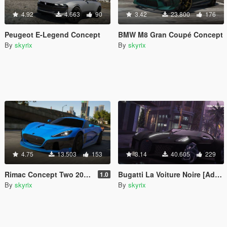
4.92
4.663
90
3.42
23.800
176
Peugeot E-Legend Concept
BMW M8 Gran Coupé Concept
By
skyrix
By
skyrix
4.75
13.503
153
3.14
40.605
229
Rimac Concept Two 2020 [Add-On]
Bugatti La Voiture Noire [Add-On]
1.0
By
skyrix
By
skyrix