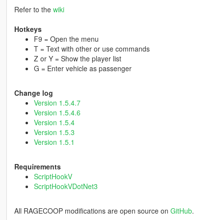
Refer to the
wiki
Hotkeys
F9 = Open the menu
T = Text with other or use commands
Z or Y = Show the player list
G = Enter vehicle as passenger
Change log
Version 1.5.4.7
Version 1.5.4.6
Version 1.5.4
Version 1.5.3
Version 1.5.1
Requirements
ScriptHookV
ScriptHookVDotNet3
All RAGECOOP modifications are open source on
GitHub
.