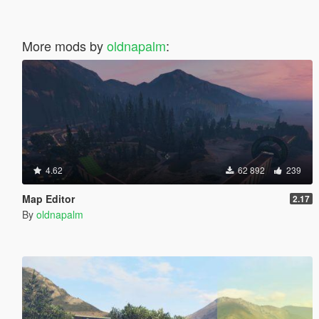
More mods by
oldnapalm
:
4.62
62 892
239
Map Editor
2.17
By
oldnapalm