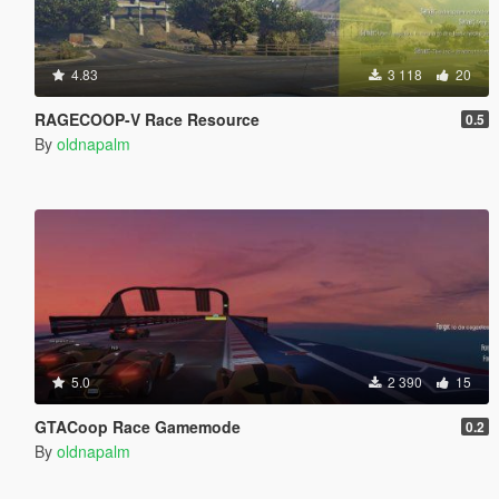
4.83
3 118
20
RAGECOOP-V Race Resource
0.5
By
oldnapalm
5.0
2 390
15
GTACoop Race Gamemode
0.2
By
oldnapalm