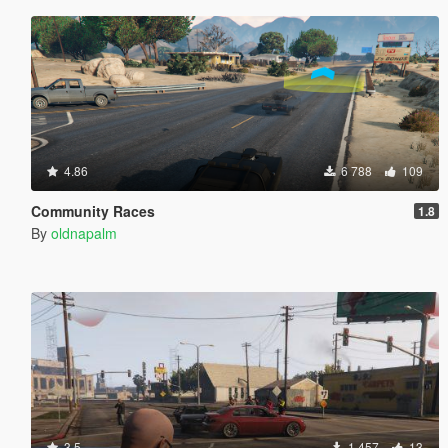
4.86
6 788
109
Community Races
1.8
By
oldnapalm
3.5
1 457
13