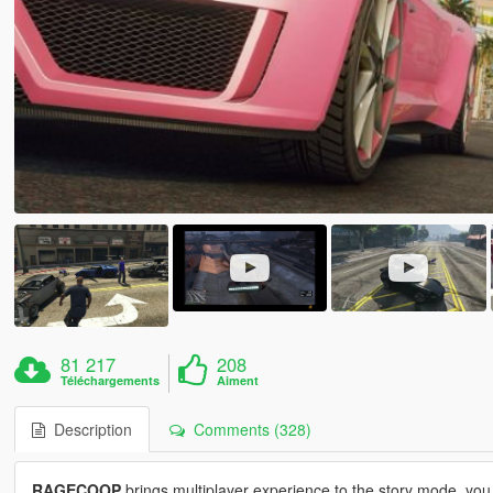
81 217
208
Téléchargements
Aiment
Description
Comments (328)
RAGECOOP
brings multiplayer experience to the story mode, you