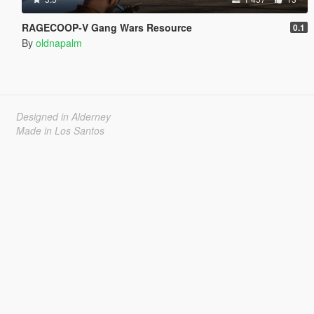
RAGECOOP-V Gang Wars Resource
0.1
By
oldnapalm
Designed in Alderney
Made in Los Santos