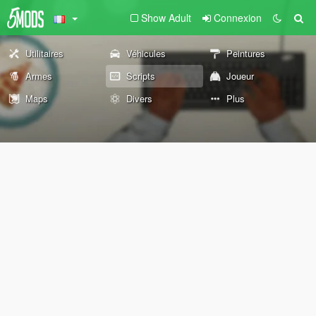
Show Adult
Connexion
Utilitaires
Véhicules
Peintures
Armes
Scripts
Joueur
Maps
Divers
Plus