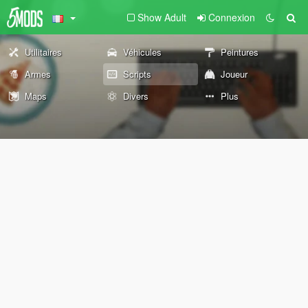
Show Adult
Connexion
Utilitaires
Véhicules
Peintures
Armes
Scripts
Joueur
Maps
Divers
Plus