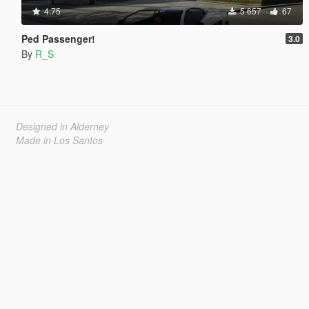
4.75
5 657
67
Ped Passenger!
3.0
By
R_S
Designed in Alderney
Made in Los Santos