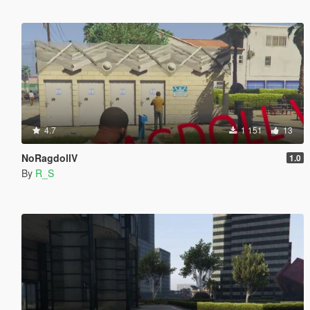
4.7
1 151
13
NoRagdollV
1.0
By
R_S