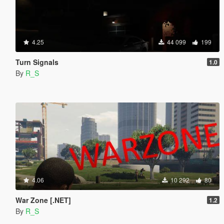
4.25
44 099
199
Turn Signals
1.0
By
R_S
4.06
10 292
80
War Zone [.NET]
1.2
By
R_S