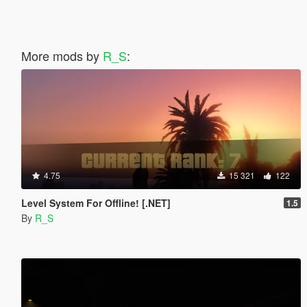
More mods by
R_S
:
4.75
15 321
122
Level System For Offline! [.NET]
1.5
By
R_S