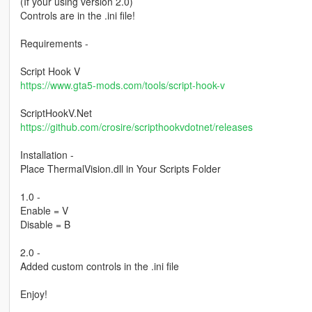
(If your using version 2.0)
Controls are in the .ini file!
Requirements -
Script Hook V
https://www.gta5-mods.com/tools/script-hook-v
ScriptHookV.Net
https://github.com/crosire/scripthookvdotnet/releases
Installation -
Place ThermalVision.dll in Your Scripts Folder
1.0 -
Enable = V
Disable = B
2.0 -
Added custom controls in the .ini file
Enjoy!