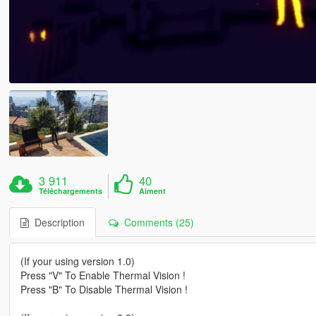
3 911
40
Téléchargements
Aiment
Description
Comments (25)
(If your using version 1.0)
Press "V" To Enable Thermal Vision !
Press "B" To Disable Thermal Vision !