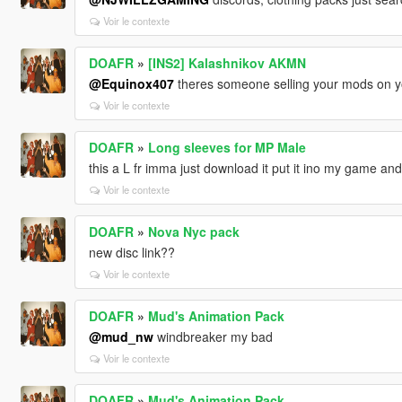
Voir le contexte
DOAFR
»
[INS2] Kalashnikov AKMN
@Equinox407
theres someone selling your mods on 
Voir le contexte
DOAFR
»
Long sleeves for MP Male
this a L fr imma just download it put it ino my game and
Voir le contexte
DOAFR
»
Nova Nyc pack
new disc link??
Voir le contexte
DOAFR
»
Mud's Animation Pack
@mud_nw
windbreaker my bad
Voir le contexte
DOAFR
»
Mud's Animation Pack