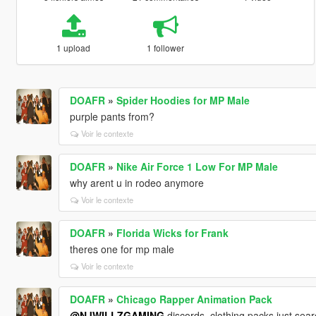
1 upload
1 follower
DOAFR
»
Spider Hoodies for MP Male
purple pants from?
Voir le contexte
DOAFR
»
Nike Air Force 1 Low For MP Male
why arent u in rodeo anymore
Voir le contexte
DOAFR
»
Florida Wicks for Frank
theres one for mp male
Voir le contexte
DOAFR
»
Chicago Rapper Animation Pack
@NJWILLZGAMING
discords, clothing packs just sear