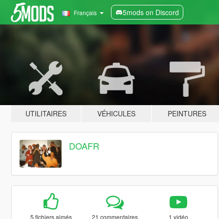
5mods on Discord
Français
UTILITAIRES
VÉHICULES
PEINTURES
DOAFR
5 fichiers aimés
21 commentaires
1 vidéo