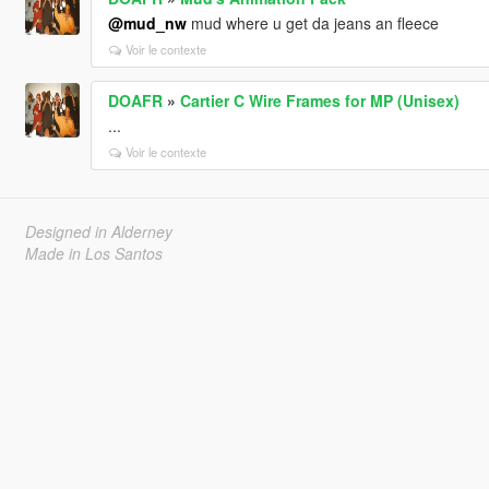
@mud_nw
mud where u get da jeans an fleece
Voir le contexte
DOAFR
»
Cartier C Wire Frames for MP (Unisex)
...
Voir le contexte
Designed in Alderney
Made in Los Santos