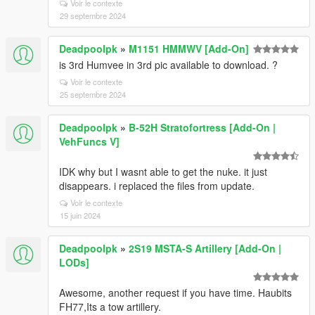
Voir le contexte
29 septembre 2024
Deadpoolpk
»
M1151 HMMWV [Add-On]
is 3rd Humvee in 3rd pic available to download. ?
Voir le contexte
25 septembre 2024
Deadpoolpk
»
B-52H Stratofortress [Add-On |
VehFuncs V]
IDK why but I wasnt able to get the nuke. it just
disappears. i replaced the files from update.
Voir le contexte
15 juin 2024
Deadpoolpk
»
2S19 MSTA-S Artillery [Add-On |
LODs]
Awesome, another request if you have time. Haubits
FH77,Its a tow artillery.