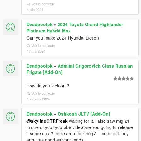
Voir le contexte
4 juin 2024
Deadpoolpk
»
2024 Toyota Grand Highlander
Platinum Hybrid Max
Can you make 2024 Hyundai tucson
Voir le contexte
17 mai 2024
Deadpoolpk
»
Admiral Grigorovich Class Russian
Frigate [Add-On]
How do you lock on ?
Voir le contexte
16 février 2024
Deadpoolpk
»
Oshkosh JLTV [Add-On]
@skylineGTRFreak
waiting for it, i also saw mig 21
in one of your youtube video are you going to release
it some day ? there are other mig 21 mods but they
aren't as good as your mods.