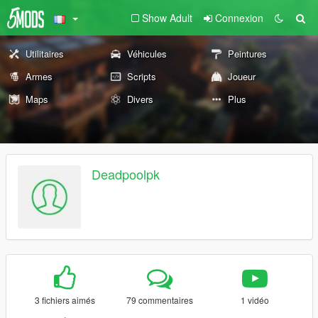
Show Adult
Connexion
Utilitaires
Véhicules
Peintures
Armes
Scripts
Joueur
Maps
Divers
Plus
Deadpoolpk
3 fichiers aimés
79 commentaires
1 vidéo