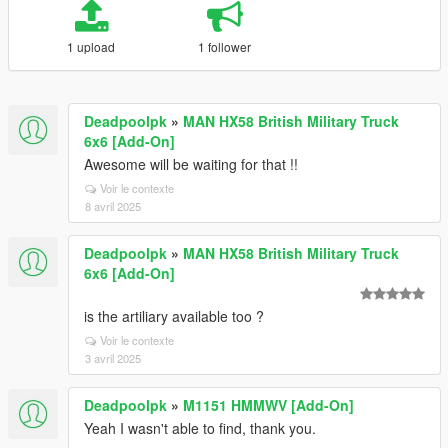
1 upload
1 follower
Deadpoolpk
»
MAN HX58 British Military Truck
6x6 [Add-On]
Awesome will be waiting for that !!
Voir le contexte
8 avril 2025
Deadpoolpk
»
MAN HX58 British Military Truck
6x6 [Add-On]
is the artiliary available too ?
Voir le contexte
3 avril 2025
Deadpoolpk
»
M1151 HMMWV [Add-On]
Yeah I wasn't able to find, thank you.