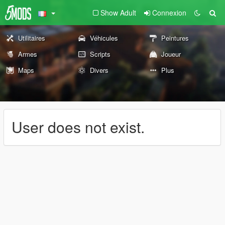
Show Adult
Connexion
Utilitaires
Véhicules
Peintures
Armes
Scripts
Joueur
Maps
Divers
Plus
User does not exist.