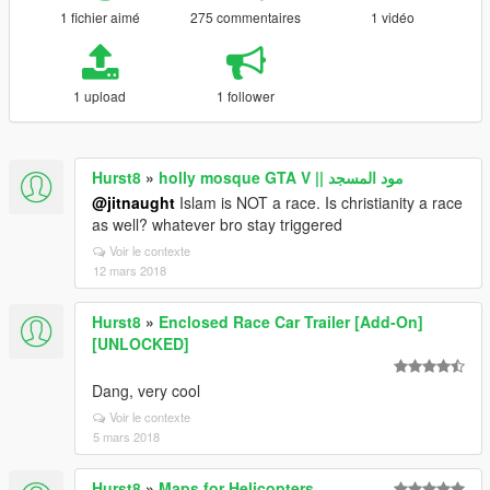
1 fichier aimé
275 commentaires
1 vidéo
1 upload
1 follower
Hurst8
»
holly mosque GTA V || مود المسجد
@jitnaught
Islam is NOT a race. Is christianity a race
as well? whatever bro stay triggered
Voir le contexte
12 mars 2018
Hurst8
»
Enclosed Race Car Trailer [Add-On]
[UNLOCKED]
Dang, very cool
Voir le contexte
5 mars 2018
Hurst8
»
Maps for Helicopters