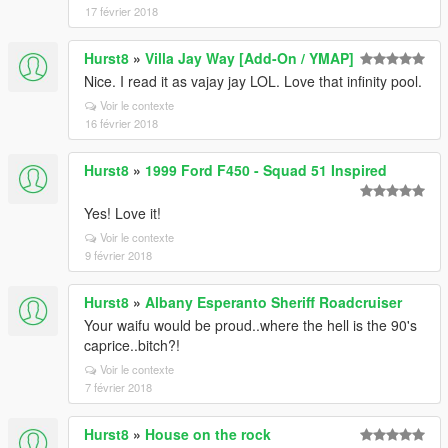
17 février 2018
Hurst8
»
Villa Jay Way [Add-On / YMAP]
Nice. I read it as vajay jay LOL. Love that infinity pool.
Voir le contexte
16 février 2018
Hurst8
»
1999 Ford F450 - Squad 51 Inspired
Yes! Love it!
Voir le contexte
9 février 2018
Hurst8
»
Albany Esperanto Sheriff Roadcruiser
Your waifu would be proud..where the hell is the 90's
caprice..bitch?!
Voir le contexte
7 février 2018
Hurst8
»
House on the rock