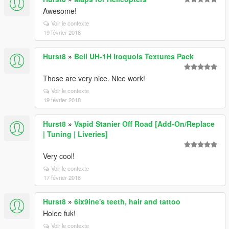
Awesome!
Voir le contexte
19 février 2018
Hurst8
»
Bell UH-1H Iroquois Textures Pack
Those are very nice. Nice work!
Voir le contexte
19 février 2018
Hurst8
»
Vapid Stanier Off Road [Add-On/Replace
| Tuning | Liveries]
Very cool!
Voir le contexte
17 février 2018
Hurst8
»
6ix9ine's teeth, hair and tattoo
Holee fuk!
Voir le contexte