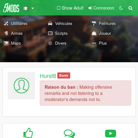
Show Adult
Connexion
Utilitaires
Véhicules
Peintures
Armes
Scripts
Joueur
Maps
Divers
Plus
Hurst8
Banni
Raison du ban :
Making offensive
remarks and not listening to a
moderator's demands not to.