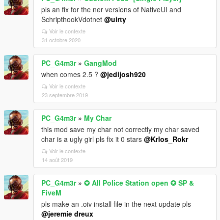
pls an fix for the ner versions of NativeUI and
SchripthookVdotnet
@uirty
Voir le contexte
31 octobre 2020
PC_G4m3r
»
GangMod
when comes 2.5 ?
@jedijosh920
Voir le contexte
23 septembre 2019
PC_G4m3r
»
My Char
this mod save my char not correctly my char saved
char is a ugly girl pls fix it 0 stars
@Krlos_Rokr
Voir le contexte
14 août 2019
PC_G4m3r
»
✪ All Police Station open ✪ SP &
FiveM
pls make an .oiv install file in the next update pls
@jeremie dreux