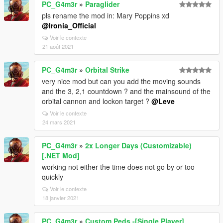
PC_G4m3r
»
Paraglider
pls rename the mod in: Mary Poppins xd
@Ironia_Official
Voir le contexte
21 août 2021
PC_G4m3r
»
Orbital Strike
very nice mod but can you add the moving sounds
and the 3, 2,1 countdown ? and the mainsound of the
orbital cannon and lockon target ?
@Leve
Voir le contexte
24 mars 2021
PC_G4m3r
»
2x Longer Days (Customizable)
[.NET Mod]
working not either the time does not go by or too
quickly
Voir le contexte
18 janvier 2021
PC_G4m3r
»
Custom Peds -[Single Player]