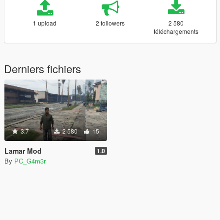
1 upload
2 followers
2 580
téléchargements
Derniers fichiers
3.7
2 580
15
Lamar Mod
1.0
By
PC_G4m3r