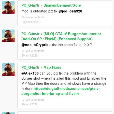
PC_G4m3r
»
Dismemberment/Gore
mod is outdated plx fix
@jedijosh920
Voir le contexte
23 janvier 2023
PC_G4m3r
»
[MLO] GTA IV Burgershot Interior
[Add-On SP / FiveM] (Enhanced Support)
@noclipCryptic
exist the same fix for 2.0 ?
Voir le contexte
20 avril 2022
PC_G4m3r
»
Map Fixes
@Alex106
can you plx fix the problem with the
Burger shot when installed this mod and Enabled the
MP Map then the doors and windows have a strange
texture
https://de.gta5-mods.com/maps/gtaiv-
burgershot-interior-sp-and-fivem
Voir le contexte
20 avril 2022