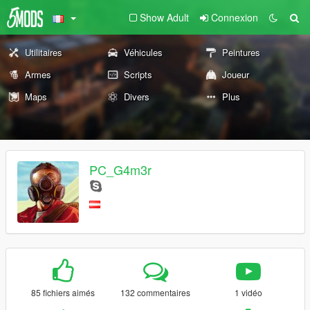
Show Adult
Connexion
Utilitaires
Véhicules
Peintures
Armes
Scripts
Joueur
Maps
Divers
Plus
PC_G4m3r
85 fichiers aimés
132 commentaires
1 vidéo