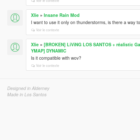
Voir le contexte
Xlie
»
Insane Rain Mod
I want to use it only on thunderstorms, is there a way t
Voir le contexte
Xlie
»
[BROKEN] LiViNG LOS SANTOS + réalistic Ga
YMAP] DYNAMIC
Is it compatible with wov?
Voir le contexte
Designed in Alderney
Made in Los Santos