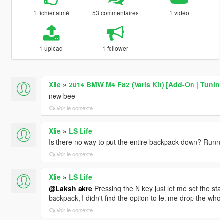
1 fichier aimé
53 commentaires
1 vidéo
1 upload
1 follower
Xlie
»
2014 BMW M4 F82 (Varis Kit) [Add-On | Tunin
new bee
Voir le contexte
Xlie
»
LS Life
Is there no way to put the entire backpack down? Runni
Voir le contexte
Xlie
»
LS Life
@Laksh akre
Pressing the N key just let me set the st
backpack, I didn't find the option to let me drop the w
Voir le contexte