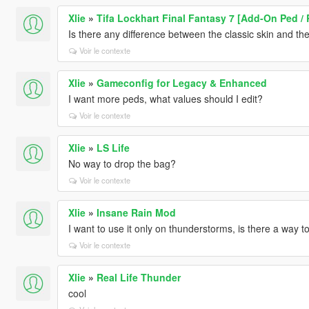
Xlie
»
Tifa Lockhart Final Fantasy 7 [Add-On Ped / 
Is there any difference between the classic skin and the
Voir le contexte
Xlie
»
Gameconfig for Legacy & Enhanced
I want more peds, what values should I edit?
Voir le contexte
Xlie
»
LS Life
No way to drop the bag?
Voir le contexte
Xlie
»
Insane Rain Mod
I want to use it only on thunderstorms, is there a way to
Voir le contexte
Xlie
»
Real Life Thunder
cool