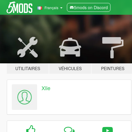
5mods on Discord
Français
UTILITAIRES
VÉHICULES
PEINTURES
Xlie