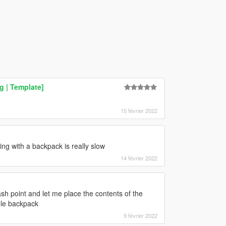
g | Template]
15 février 2022
ng with a backpack is really slow
14 février 2022
ash point and let me place the contents of the
hole backpack
9 février 2022