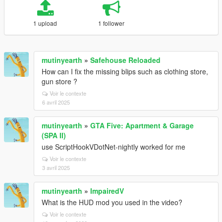
1 upload
1 follower
mutinyearth
»
Safehouse Reloaded
How can I fix the missing blips such as clothing store,
gun store ?
Voir le contexte
6 avril 2025
mutinyearth
»
GTA Five: Apartment & Garage
(SPA II)
use ScriptHookVDotNet-nightly worked for me
Voir le contexte
3 avril 2025
mutinyearth
»
ImpairedV
What is the HUD mod you used in the video?
Voir le contexte