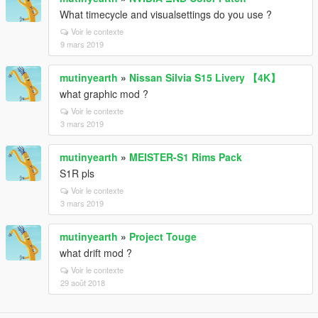
What timecycle and visualsettings do you use ?
Voir le contexte
9 mars 2019
mutinyearth
»
Nissan Silvia S15 Livery 【4K】
what graphic mod ?
Voir le contexte
3 mars 2019
mutinyearth
»
MEISTER-S1 Rims Pack
S1R pls
Voir le contexte
3 mars 2019
mutinyearth
»
Project Touge
what drift mod ?
Voir le contexte
29 août 2018