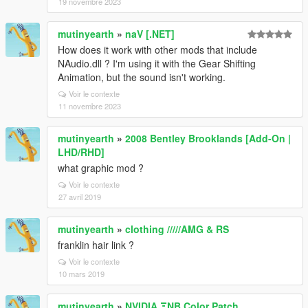
19 novembre 2023
mutinyearth
»
naV [.NET]
How does it work with other mods that include
NAudio.dll ? I'm using it with the Gear Shifting
Animation, but the sound isn't working.
Voir le contexte
11 novembre 2023
mutinyearth
»
2008 Bentley Brooklands [Add-On |
LHD/RHD]
what graphic mod ?
Voir le contexte
27 avril 2019
mutinyearth
»
clothing /////AMG & RS
franklin hair link ?
Voir le contexte
10 mars 2019
mutinyearth
»
NVIDIA ΞNB Color Patch