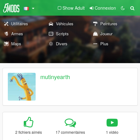
Show Adult
Connexion
Utilitaires
Véhicules
Peintures
Armes
Scripts
Joueur
Maps
Divers
Plus
mutinyearth
2 fichiers aimés
17 commentaires
1 vidéo