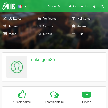
Show Adult
Connexion
Utilitaires
Véhicules
Peintures
Armes
Scripts
Joueur
Maps
Divers
Plus
unkutgem85
1 fichier aimé
1 commentaire
1 vidéo