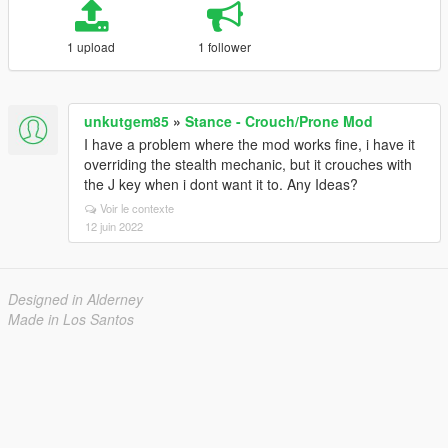
1 upload
1 follower
unkutgem85
»
Stance - Crouch/Prone Mod
I have a problem where the mod works fine, i have it
overriding the stealth mechanic, but it crouches with
the J key when i dont want it to. Any Ideas?
Voir le contexte
12 juin 2022
Designed in Alderney
Made in Los Santos