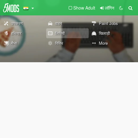
Show Adult
लॉगिन
उपकरण
वाहन
Paint Jobs
हथियार
लिपियों
खिलाड़ी
मैप्स
विविध
More