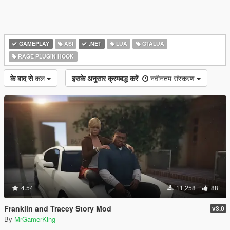
GAMEPLAY
ASI
.NET
LUA
GTALUA
RAGE PLUGIN HOOK
के बाद से
कल
इसके अनुसार क्रमबद्ध करें
नवीनतम संस्करण
4.54
11,258
88
Franklin and Tracey Story Mod
v3.0
By
MrGamerKing