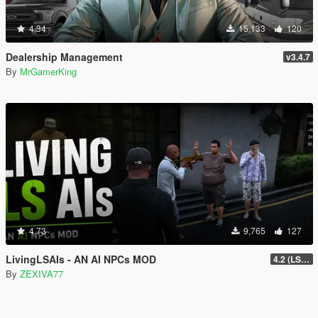
4.34
15,133
120
Dealership Management
v3.4.7
By
MrGamerKing
4.73
9,765
127
LivingLSAIs - AN AI NPCs MOD
4.2 (LS Episodes)
By
ZEXIVA77