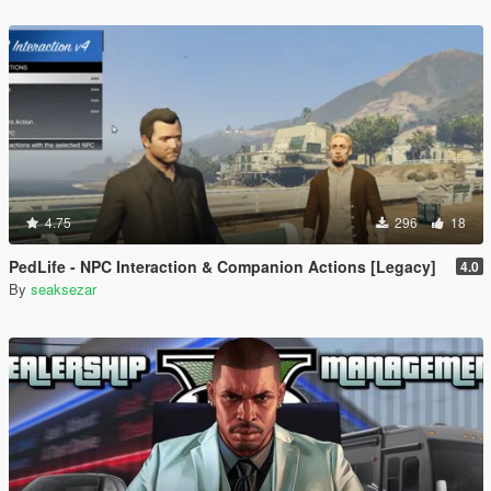
4.75
296
18
PedLife - NPC Interaction & Companion Actions [Legacy]
4.0
By
seaksezar