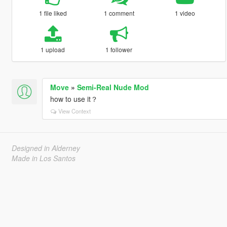
1 file liked
1 comment
1 video
1 upload
1 follower
Move
»
Semi-Real Nude Mod
how to use it？
View Context
Designed in Alderney
Made in Los Santos