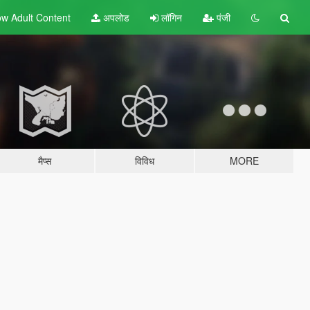
w Adult
Content
अपलोड
लॉगिन
पंजी
मैप्स
विविध
MORE