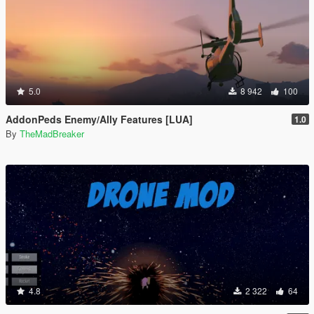
5.0
8 942
100
AddonPeds Enemy/Ally Features [LUA]
1.0
By
TheMadBreaker
4.8
2 322
64