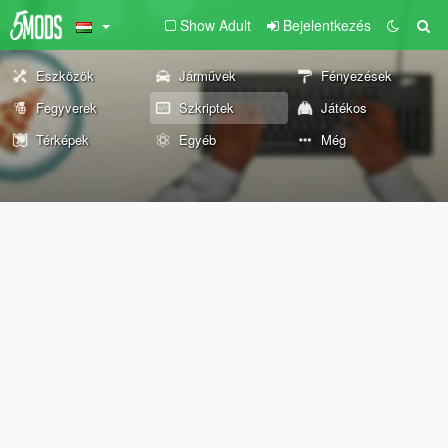
Show Adult
Bejelentkezés
Eszközök
Járművek
Fényezések
Fegyverek
Szkriptek
Játékos
Térképek
Egyéb
Még