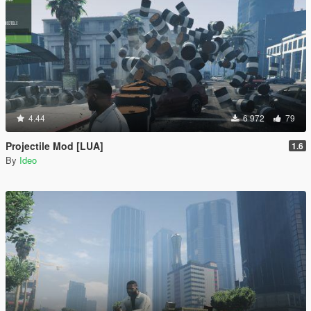
4.44
6 972
79
Projectile Mod [LUA]
1.6
By
Ideo