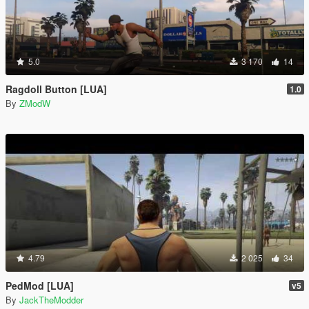
5.0
3 170
14
Ragdoll Button [LUA]
1.0
By
ZModW
4.79
2 025
34
PedMod [LUA]
v5
By
JackTheModder