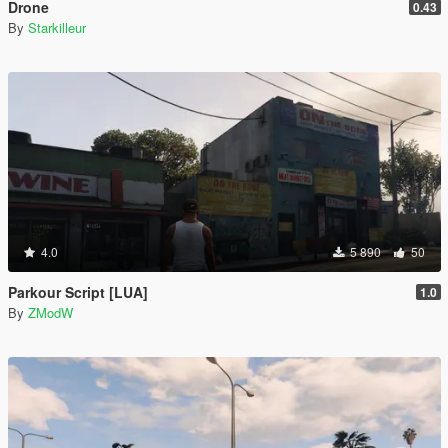
Drone
0.43
By
Starkilleur
4.0
5 890
50
Parkour Script [LUA]
1.0
By
ZModW