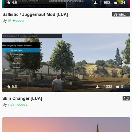
4.6
11 953
134
Ballistic / Juggernaut Mod [LUA]
Version 6.0
By
MrReese
5.0
17 332
81
Skin Changer [LUA]
1.0
By
naimleboss