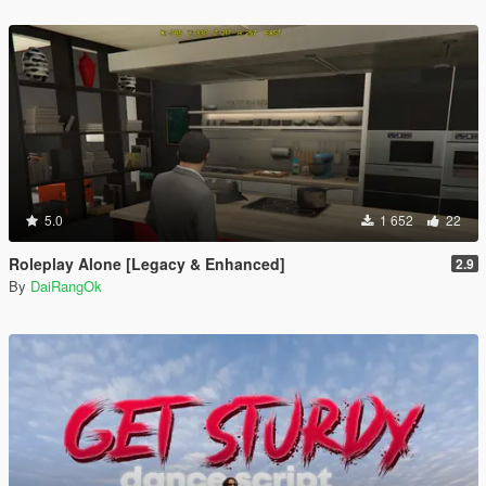
5.0
1 652
22
Roleplay Alone [Legacy & Enhanced]
2.9
By
DaiRangOk