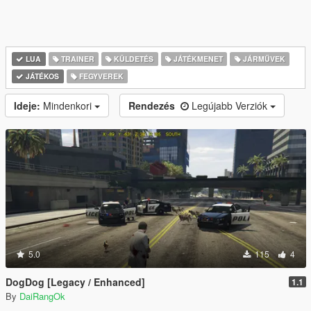
LUA
TRAINER
KÜLDETÉS
JÁTÉKMENET
JÁRMŰVEK
JÁTÉKOS
FEGYVEREK
Ideje:
Mindenkori
Rendezés
Legújabb Verziók
5.0
115
4
DogDog [Legacy / Enhanced]
1.1
By
DaiRangOk