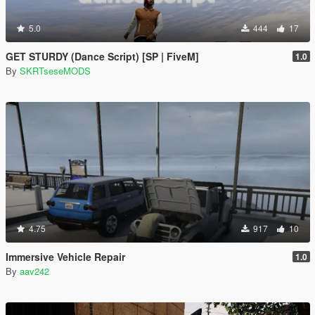
5.0
444
17
GET STURDY (Dance Script) [SP | FiveM]
1.0
By
SKRTseseMODS
4.75
917
10
Immersive Vehicle Repair
1.0
By
aav242