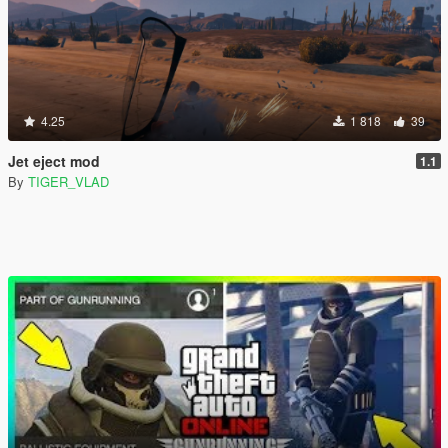
4.25
1 818
39
Jet eject mod
1.1
By
TIGER_VLAD