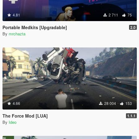
4.81
2 711
75
Portable Medkits [Upgradable]
2.0
By
mrchazta
4.66
28 004
153
The Force Mod [LUA]
1.1.1
By
Ideo