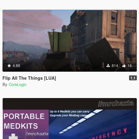
4.88
814
16
Flip All The Things [LUA]
1.1
By
CoreLogic