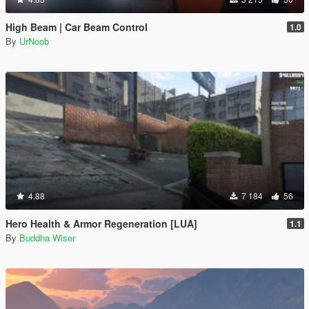
High Beam | Car Beam Control
1.0
By
UrNoob
4.88
7 184
56
Hero Health & Armor Regeneration [LUA]
1.1
By
Buddha Wiser