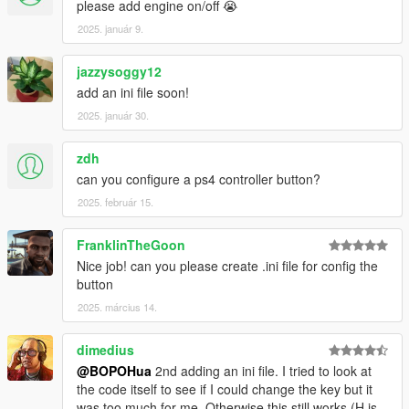
please add engine on/off 😭
2025. január 9.
jazzysoggy12
add an ini file soon!
2025. január 30.
zdh
can you configure a ps4 controller button?
2025. február 15.
FranklinTheGoon
Nice job! can you please create .ini file for config the
button
2025. március 14.
dimedius
@BOPOHua
2nd adding an ini file. I tried to look at
the code itself to see if I could change the key but it
was too much for me. Otherwise this still works (H is