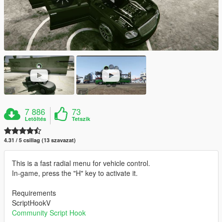
7 886
73
Letöltés
Tetszik
4.31 / 5 csillag (13 szavazat)
This is a fast radial menu for vehicle control.
In-game, press the "H" key to activate it.
Requirements
ScriptHookV
Community Script Hook