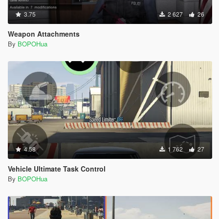
3.75
2 627
26
Weapon Attachments
By
BOPOHua
4.58
1 762
27
Vehicle Ultimate Task Control
By
BOPOHua