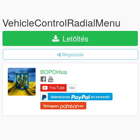
VehicleControlRadialMenu
Letöltés
Megosztás
BOPOHua
Adományozz
-on keresztül
Támogass
-on