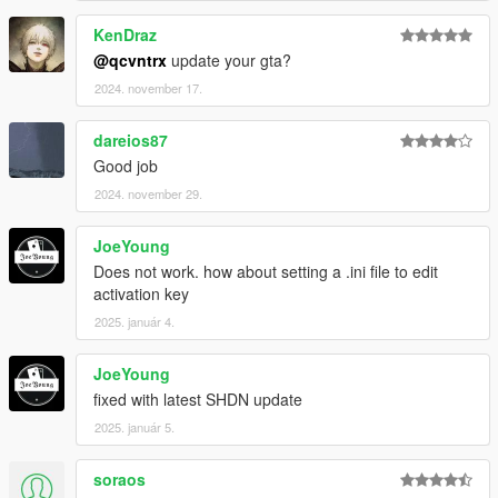
KenDraz
@qcvntrx
update your gta?
2024. november 17.
dareios87
Good job
2024. november 29.
JoeYoung
Does not work. how about setting a .ini file to edit
activation key
2025. január 4.
JoeYoung
fixed with latest SHDN update
2025. január 5.
soraos