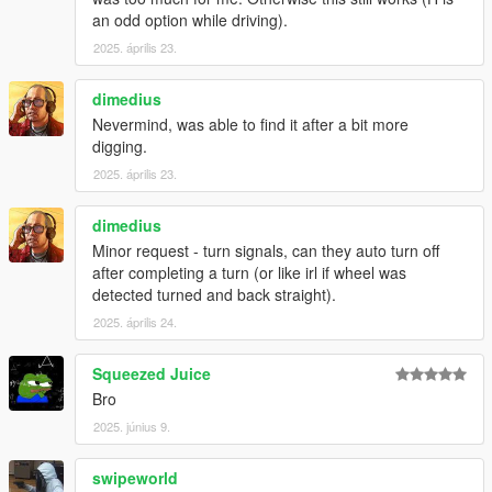
an odd option while driving).
2025. április 23.
dimedius
Nevermind, was able to find it after a bit more
digging.
2025. április 23.
dimedius
Minor request - turn signals, can they auto turn off
after completing a turn (or like irl if wheel was
detected turned and back straight).
2025. április 24.
Squeezed Juice
Bro
2025. június 9.
swipeworld