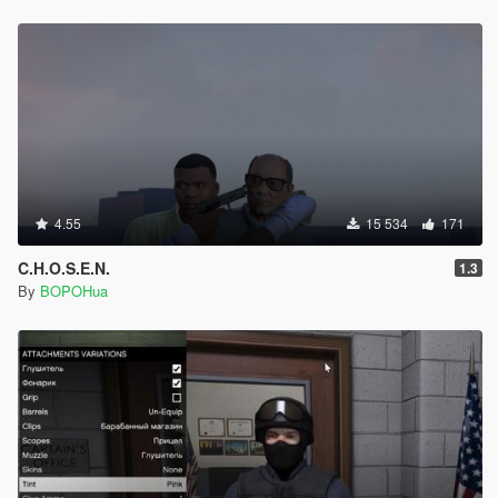
4.55
15 534
171
C.H.O.S.E.N.
1.3
By
BOPOHua