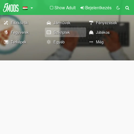
Show Adult
Bejelentkezés
Eszközök
Járművek
Fényezések
Fegyverek
Szkriptek
Játékos
Térképek
Egyéb
Még