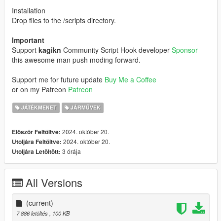
Installation
Drop files to the /scripts directory.
Important
Support
kagikn
Community Script Hook developer
Sponsor
this awesome man push moding forward.
Support me for future update
Buy Me a Coffee
or on my Patreon
Patreon
JÁTÉKMENET
JÁRMŰVEK
2024. október 20.
Először Feltöltve:
2024. október 20.
Utoljára Feltöltve:
3 órája
Utoljára Letöltött:
All Versions
(current)
7 886 letöltés
, 100 KB