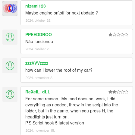
nizami123
Maybe engine on\off for next ubdate ?
2024. október 25.
PPEEDDROO
Não funcionou
2024. október 25.
zzzVVVzzzz
how can I lower the roof of my car?
2024. november 2.
ReXeIL_dLL
For some reason, this mod does not work, I did
everything as needed, threw in the script into the
folder, but in the game, when you press H, the
headlights just turn on.
P.S Script hook 5 latest version
2024. november 15.