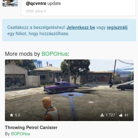
@qcvntrx
update
2025. július 3.
Csatlakozz a beszélgetéshez!
Jelentkezz be
vagy
regisztrálj
egy fiókot, hogy hozzászólhass.
More mods by
BOPOHua
:
5.0
1 727
41
Throwing Petrol Canister
By
BOPOHua