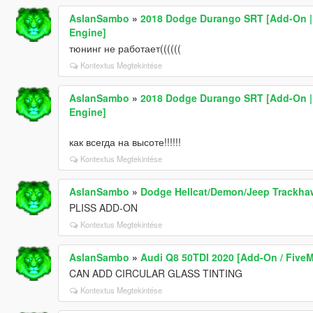
AslanSambo
»
2018 Dodge Durango SRT [Add-On | T
Engine]
тюнинг не работает((((((
Kontextus Megtekintése
AslanSambo
»
2018 Dodge Durango SRT [Add-On | T
Engine]
как всегда на высоте!!!!!!
Kontextus Megtekintése
AslanSambo
»
Dodge Hellcat/Demon/Jeep Trackh
PLISS ADD-ON
Kontextus Megtekintése
AslanSambo
»
Audi Q8 50TDI 2020 [Add-On / FiveM
CAN ADD CIRCULAR GLASS TINTING
Kontextus Megtekintése