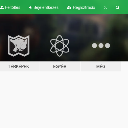
Feltöltés
Bejelentkezés
Regisztráció
TÉRKÉPEK
EGYÉB
MÉG