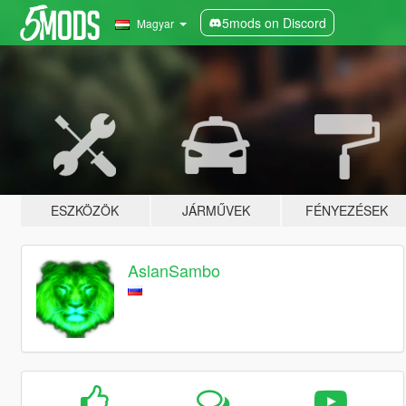
5mods on Discord
Magyar
ESZKÖZÖK
JÁRMŰVEK
FÉNYEZÉSEK
AslanSambo