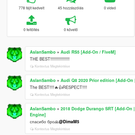
778 fájlt kedvelt
45 hozzászólás
0 videó
0 feltöltés
0 követő
AslanSambo
»
Audi RS5 [Add-On / FiveM]
THE BEST!!!!!!!!!!!!!!!!
Kontextus Megtekintése
AslanSambo
»
Audi Q8 2020 Prior edition [Add-On 
The BEST!!!!🔥👍RESPECT!!!!
Kontextus Megtekintése
AslanSambo
»
2018 Dodge Durango SRT [Add-On | T
Engine]
спасибо бро🙏
@DimaM5
Kontextus Megtekintése