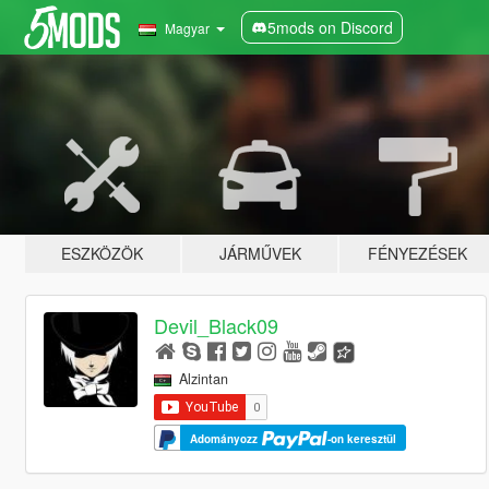
5mods on Discord
Magyar
ESZKÖZÖK
JÁRMŰVEK
FÉNYEZÉSEK
Devil_Black09
Alzintan
Adományozz
-on keresztül