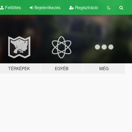
Feltöltés
Bejelentkezés
Regisztráció
TÉRKÉPEK
EGYÉB
MÉG