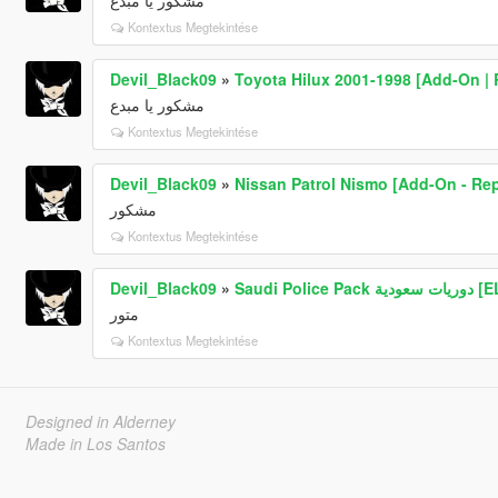
Kontextus Megtekintése
Devil_Black09
»
Toyota Hilux 2001-1998 [Add-On | R
مشكور يا مبدع
Kontextus Megtekintése
Devil_Black09
»
Nissan Patrol Nismo [Add-On - Rep
مشكور
Kontextus Megtekintése
Devil_Black09
»
Saudi Police Pack ية
متور
Kontextus Megtekintése
Designed in Alderney
Made in Los Santos