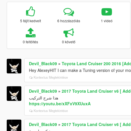
5 fájlt kedvelt
6 hozzászólás
1 videó
0 feltöltés
0 követő
Devil_Black09
»
Toyota Land Cruiser 200 2016 [Add
Hey AlexeyHIT I can make a Tuning version of your mod
Kontextus Megtekintése
Devil_Black09
»
2017 Toyota Land Cruiser v6 [ Add-
هذا شرح التركيب
https://youtu.be/xXFxV9XUuxA
Kontextus Megtekintése
Devil_Black09
»
2017 Toyota Land Cruiser v6 [ Add-
مشكور يا مبدع