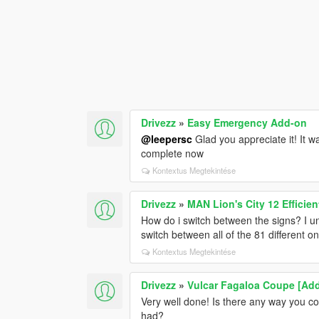
Drivezz
»
Easy Emergency Add-on
@leepersc
Glad you appreciate it! It w
complete now
Kontextus Megtekintése
Drivezz
»
MAN Lion's City 12 Efficie
How do i switch between the signs? I un
switch between all of the 81 different o
Kontextus Megtekintése
Drivezz
»
Vulcar Fagaloa Coupe [Add-
Very well done! Is there any way you cou
had?