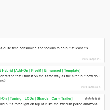
as quite time consuming and tedious to do but at least it's
2026. május 26.
nt Hybrid [Add-On | FiveM | Enhanced | Template]
derstand that i turn it on the same way as the siren but how do i
nes?
2024. március 4.
On | Tuning | LODs | Shards | Car + Trailer]
ld put a rotor light on top of it like the swedish police amazons