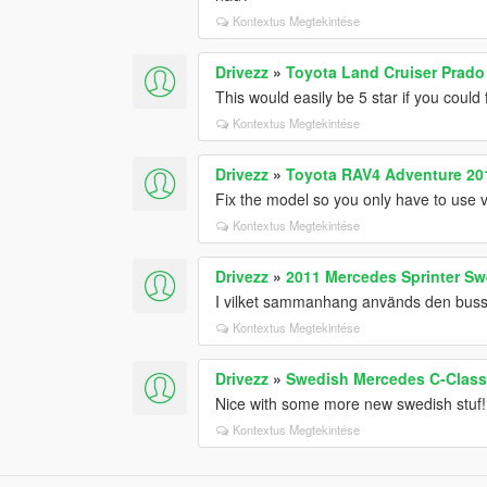
Kontextus Megtekintése
Drivezz
»
Toyota Land Cruiser Prado 
This would easily be 5 star if you could
Kontextus Megtekintése
Drivezz
»
Toyota RAV4 Adventure 20
Fix the model so you only have to use v
Kontextus Megtekintése
Drivezz
»
2011 Mercedes Sprinter Sw
I vilket sammanhang används den buss
Kontextus Megtekintése
Drivezz
»
Swedish Mercedes C-Class
Nice with some more new swedish stuf!
Kontextus Megtekintése