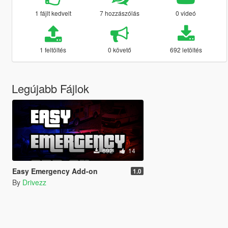
1 fájlt kedvelt
7 hozzászólás
0 videó
1 feltöltés
0 követő
692 letöltés
Legújabb Fájlok
692
14
Easy Emergency Add-on
1.0
By
Drivezz