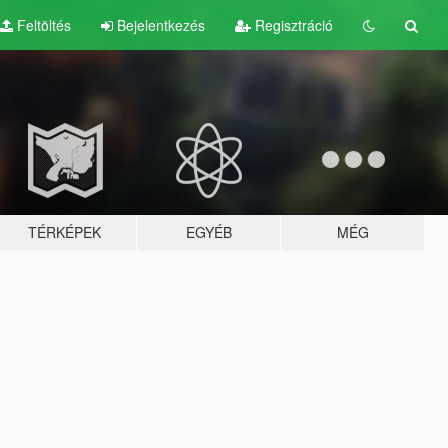
Feltöltés
Bejelentkezés
Regisztráció
TÉRKÉPEK
EGYÉB
MÉG