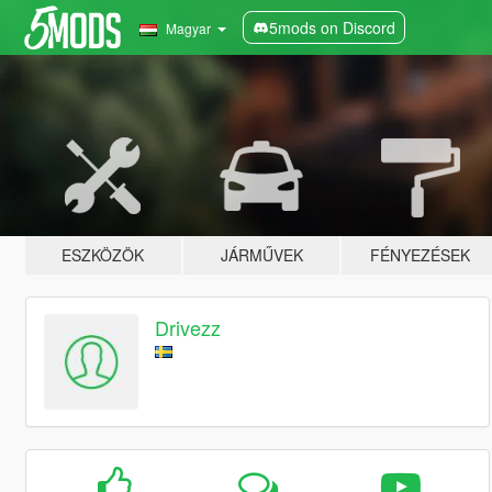
5mods on Discord
Magyar
ESZKÖZÖK
JÁRMŰVEK
FÉNYEZÉSEK
Drivezz