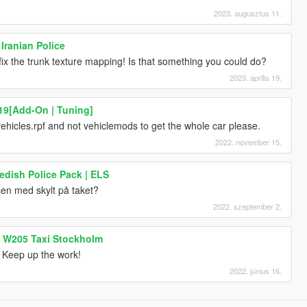
2023. augusztus 11.
Iranian Police
 fix the trunk texture mapping! Is that something you could do?
2023. április 19.
19[Add-On | Tuning]
ehicles.rpf and not vehiclemods to get the whole car please.
2022. november 15.
edish Police Pack | ELS
en med skylt på taket?
2022. szeptember 2.
 W205 Taxi Stockholm
 Keep up the work!
2022. június 16.