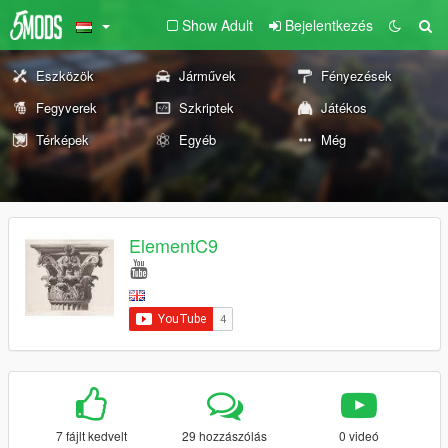
Show Adult
Bejelentkezés
Eszközök
Járművek
Fényezések
Fegyverek
Szkriptek
Játékos
Térképek
Egyéb
Még
ElementC9
7 fájlt kedvelt
29 hozzászólás
0 videó