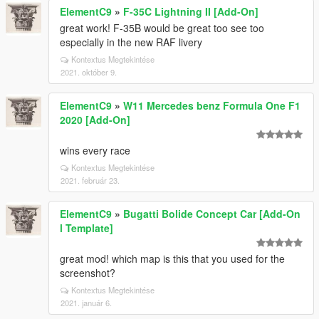
ElementC9
»
F-35C Lightning II [Add-On]
great work! F-35B would be great too see too
especially in the new RAF livery
Kontextus Megtekintése
2021. október 9.
ElementC9
»
W11 Mercedes benz Formula One F1
2020 [Add-On]
wins every race
Kontextus Megtekintése
2021. február 23.
ElementC9
»
Bugatti Bolide Concept Car [Add-On
l Template]
great mod! which map is this that you used for the
screenshot?
Kontextus Megtekintése
2021. január 6.