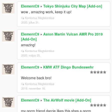
ElementC9
»
Tokyo Shinjuku City Map [Add-on]
wow , amazing work, keep it up!
Kontextus Megtekintése
2020. július 31.
ElementC9
»
Aston Martin Vulcan AMR Pro 2019
[Add-On]
amazing!
Kontextus Megtekintése
2020. május 25.
ElementC9
»
KMW ATF Dingo Bundeswehr
Welcome back bro!
Kontextus Megtekintése
2019. november 16.
ElementC9
»
The AirWolf movie [Add-On]
my gorm friend darcie likes this shes a gorm