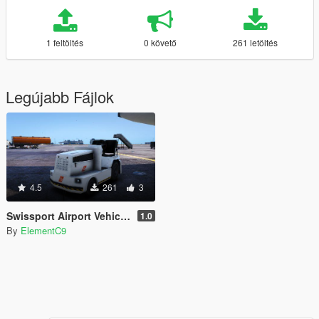
1 feltöltés
0 követő
261 letöltés
Legújabb Fájlok
4.5
261
3
Swissport Airport Vehicles [Replace]
1.0
By
ElementC9