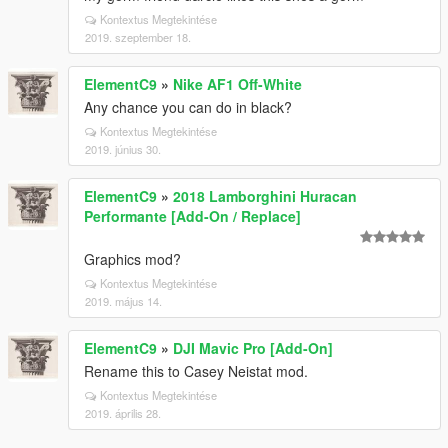
Kontextus Megtekintése
2019. szeptember 18.
ElementC9
»
Nike AF1 Off-White
Any chance you can do in black?
Kontextus Megtekintése
2019. június 30.
ElementC9
»
2018 Lamborghini Huracan
Performante [Add-On / Replace]
Graphics mod?
Kontextus Megtekintése
2019. május 14.
ElementC9
»
DJI Mavic Pro [Add-On]
Rename this to Casey Neistat mod.
Kontextus Megtekintése
2019. április 28.