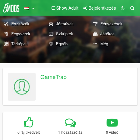
Show Adult
Bejelentkezés
Eszközök
Járművek
Fényezések
Fegyverek
Szkriptek
Játékos
Térképek
Egyéb
Még
GameTrap
0 fájlt kedvelt
1 hozzászólás
0 videó