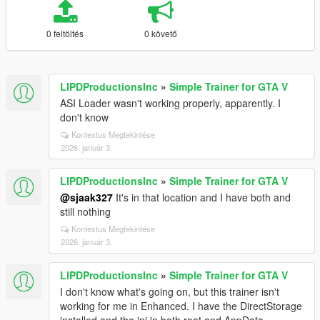
0 feltöltés
0 követő
LIPDProductionsInc
»
Simple Trainer for GTA V
ASI Loader wasn't working properly, apparently. I
don't know
Kontextus Megtekintése
2026. január 3.
LIPDProductionsInc
»
Simple Trainer for GTA V
@sjaak327
It's in that location and I have both and
still nothing
Kontextus Megtekintése
2026. január 3.
LIPDProductionsInc
»
Simple Trainer for GTA V
I don't know what's going on, but this trainer isn't
working for me in Enhanced. I have the DirectStorage