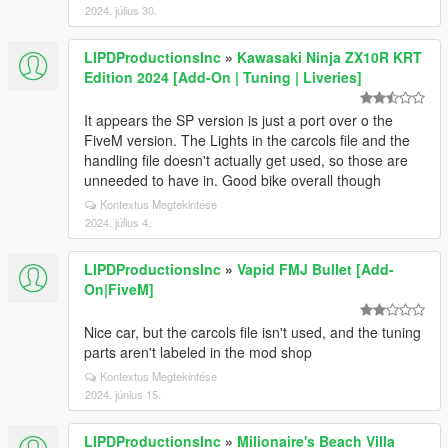
2024. július 30.
LIPDProductionsInc
»
Kawasaki Ninja ZX10R KRT
Edition 2024 [Add-On | Tuning | Liveries]
It appears the SP version is just a port over o the
FiveM version. The Lights in the carcols file and the
handling file doesn't actually get used, so those are
unneeded to have in. Good bike overall though
Kontextus Megtekintése
2024. július 4.
LIPDProductionsInc
»
Vapid FMJ Bullet [Add-
On|FiveM]
Nice car, but the carcols file isn't used, and the tuning
parts aren't labeled in the mod shop
Kontextus Megtekintése
2024. június 15.
LIPDProductionsInc
»
Milionaire's Beach Villa