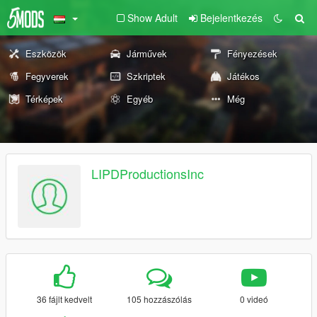
Show Adult
Bejelentkezés
Eszközök
Járművek
Fényezések
Fegyverek
Szkriptek
Játékos
Térképek
Egyéb
Még
LIPDProductionsInc
36 fájlt kedvelt
105 hozzászólás
0 videó