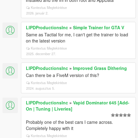
installed and the ini in both root and AppData
Kontextus Megtekintése
2026. január 2.
LIPDProductionsInc
»
Simple Trainer for GTA V
Same as Tactial for me, I can't get the trainer to load
on the latest version
Kontextus Megtekintése
2025. december 27.
LIPDProductionsInc
»
Improved Grass Dithering
Can there be a FiveM version of this?
Kontextus Megtekintése
2024. augusztus 5.
LIPDProductionsInc
»
Vapid Dominator 645 [Add-
On | Tuning | Liveries]
Probably one of the best cars I came across.
Completely happy with it
Kontextus Megtekintése