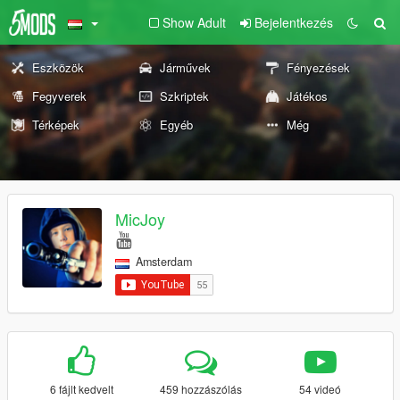
Show Adult
Bejelentkezés
Eszközök
Járművek
Fényezések
Fegyverek
Szkriptek
Játékos
Térképek
Egyéb
Még
MicJoy
Amsterdam
6 fájlt kedvelt
459 hozzászólás
54 videó