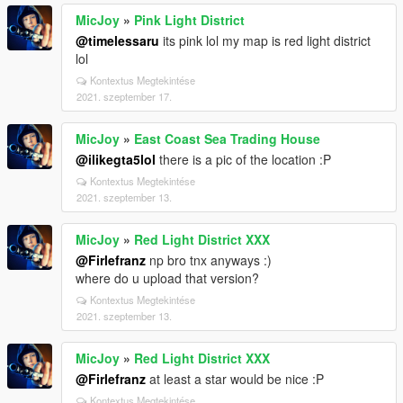
MicJoy
»
Pink Light District
@timelessaru
its pink lol my map is red light district
lol
Kontextus Megtekintése
2021. szeptember 17.
MicJoy
»
East Coast Sea Trading House
@ilikegta5lol
there is a pic of the location :P
Kontextus Megtekintése
2021. szeptember 13.
MicJoy
»
Red Light District XXX
@Firlefranz
np bro tnx anyways :)
where do u upload that version?
Kontextus Megtekintése
2021. szeptember 13.
MicJoy
»
Red Light District XXX
@Firlefranz
at least a star would be nice :P
Kontextus Megtekintése