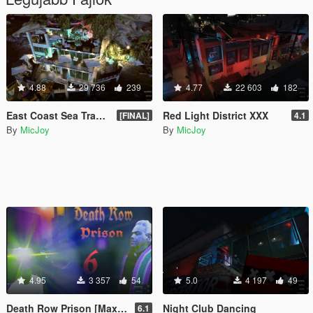
4.88
29 736
239
4.77
22 603
182
East Coast Sea Trading House
Red Light District XXX
[FINAL]
4.1
By
MicJoy
By
MicJoy
4.95
3 357
54
5.0
4 197
49
Death Row Prison [Maximum Security]
Night Club Dancing
6.1