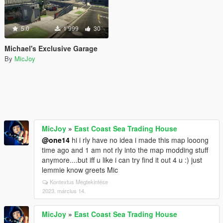
5.0
1 999
30
Michael's Exclusive Garage
By
MicJoy
MicJoy
»
East Coast Sea Trading House
@one14
hi i rly have no idea i made this map looong
time ago and 1 am not rly into the map modding stuff
anymore....but iff u like i can try find it out 4 u :) just
lemmie know greets Mic
Kontextus Megtekintése
2023. március 14.
MicJoy
»
East Coast Sea Trading House