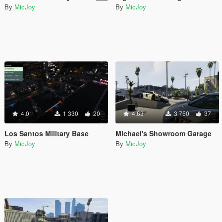
By
MicJoy
By
MicJoy
4.0
1 330
20
4.63
3 750
37
Los Santos Military Base
Michael's Showroom Garage
By
MicJoy
By
MicJoy