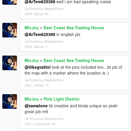
@ArTem625389
well i am bad speaking russia
Kontextus Megtekintése
2023. február 24.
MicJoy
»
East Coast Sea Trading House
@ArTem625389
in english plz
Kontextus Megtekintése
2023. február 11.
MicJoy
»
East Coast Sea Trading House
@ilikegta5lol
look at the pics included bro...its pic of
the map with a marker where the location is :)
Kontextus Megtekintése
2021. október 15.
MicJoy
»
Pink Light District
@zamalone
its creative and kinda unique so yeah
great job m8
Kontextus Megtekintése
2021. szeptember 19.