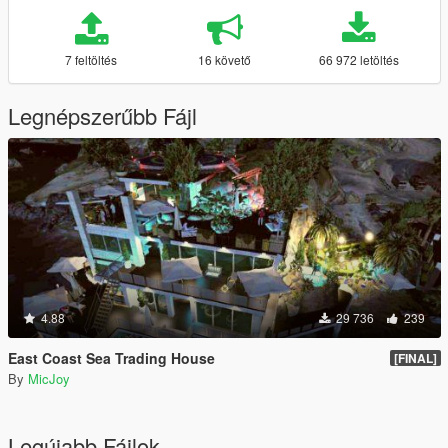
7 feltöltés
16 követő
66 972 letöltés
Legnépszerűbb Fájl
4.88
29 736
239
East Coast Sea Trading House
[FINAL]
By
MicJoy
Legújabb Fájlok