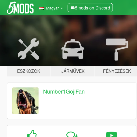
5mods on Discord
Magyar
ESZKÖZÖK
JÁRMŰVEK
FÉNYEZÉSEK
Number1GojiFan