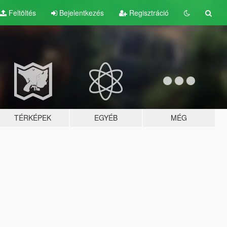
Feltöltés
Bejelentkezés
Regisztráció
TÉRKÉPEK
EGYÉB
MÉG