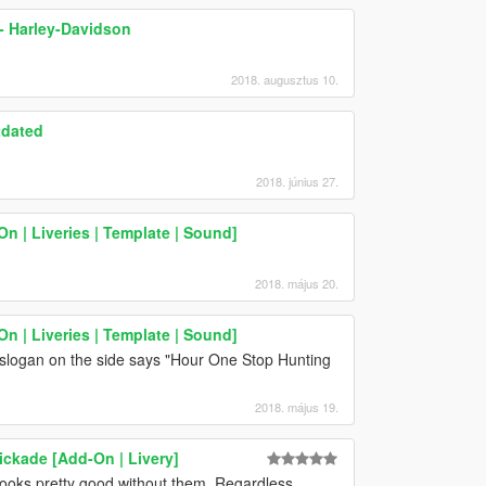
 Harley-Davidson
2018. augusztus 10.
tdated
2018. június 27.
 | Liveries | Template | Sound]
2018. május 20.
 | Liveries | Template | Sound]
slogan on the side says "Hour One Stop Hunting
2018. május 19.
rickade [Add-On | Livery]
t looks pretty good without them. Regardless,