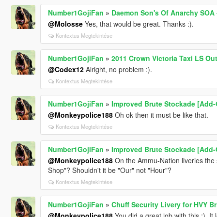
Number1GojiFan
»
Daemon Son's Of Anarchy SOA -
@Molosse
Yes, that would be great. Thanks :).
Kontextus Megtekintése
Number1GojiFan
»
2011 Crown Victoria Taxi LS Ou
@Codex12
Alright, no problem :).
Kontextus Megtekintése
Number1GojiFan
»
Improved Brute Stockade [Add-On
@Monkeypolice188
Oh ok then it must be like that.
Kontextus Megtekintése
Number1GojiFan
»
Improved Brute Stockade [Add-On
@Monkeypolice188
On the Ammu-Nation liveries the 
Shop"? Shouldn't it be "Our" not "Hour"?
Kontextus Megtekintése
Number1GojiFan
»
Chuff Security Livery for HVY B
@Monkeypolice188
You did a great job with this :). I