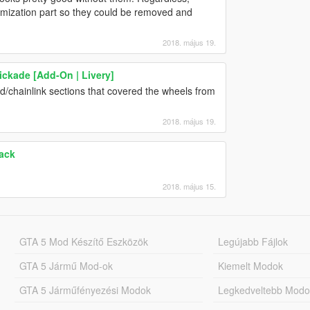
omization part so they could be removed and
2018. május 19.
rickade [Add-On | Livery]
d/chainlink sections that covered the wheels from
2018. május 19.
Pack
2018. május 15.
GTA 5 Mod Készítő Eszközök
Legújabb Fájlok
GTA 5 Jármű Mod-ok
Kiemelt Modok
GTA 5 Járműfényezési Modok
Legkedveltebb Modo