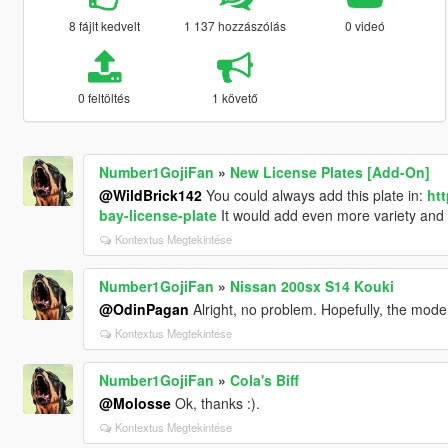
8 fájlt kedvelt
1 137 hozzászólás
0 videó
0 feltöltés
1 követő
Number1GojiFan
»
New License Plates [Add-On]
@WildBrick142
You could always add this plate in:
ht
bay-license-plate
It would add even more variety and i
Kontextus Megtekintése
Number1GojiFan
»
Nissan 200sx S14 Kouki
@OdinPagan
Alright, no problem. Hopefully, the moder
Kontextus Megtekintése
Number1GojiFan
»
Cola's Biff
@Molosse
Ok, thanks :).
Kontextus Megtekintése