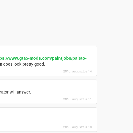
tps://www.gta5-mods.com/paintjobs/paleto-
t does look pretty good.
2018. augusztus 14.
ator will answer.
2018. augusztus 11.
2018. augusztus 10.