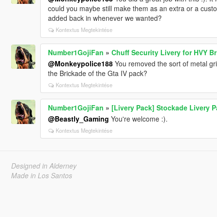
could you maybe still make them as an extra or a cust
added back in whenever we wanted?
Kontextus Megtekintése
Number1GojiFan
»
Chuff Security Livery for HVY B
@Monkeypolice188
You removed the sort of metal gri
the Brickade of the Gta IV pack?
Kontextus Megtekintése
Number1GojiFan
»
[Livery Pack] Stockade Livery 
@Beastly_Gaming
You're welcome :).
Kontextus Megtekintése
Designed in Alderney
Made in Los Santos