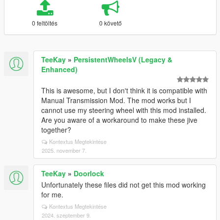
0 feltöltés
0 követő
TeeKay
»
PersistentWheelsV (Legacy &
Enhanced)
This is awesome, but I don't think it is compatible with
Manual Transmission Mod. The mod works but I
cannot use my steering wheel with this mod installed.
Are you aware of a workaround to make these jive
together?
Kontextus Megtekintése
2025. november 7.
TeeKay
»
Doorlock
Unfortunately these files did not get this mod working
for me.
Kontextus Megtekintése
2024. szeptember 9.