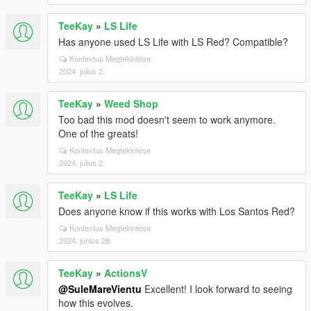
TeeKay
»
LS Life
Has anyone used LS Life with LS Red? Compatible?
Kontextus Megtekintése
2024. július 2.
TeeKay
»
Weed Shop
Too bad this mod doesn't seem to work anymore.
One of the greats!
Kontextus Megtekintése
2024. július 2.
TeeKay
»
LS Life
Does anyone know if this works with Los Santos Red?
Kontextus Megtekintése
2024. június 28.
TeeKay
»
ActionsV
@SuleMareVientu
Excellent! I look forward to seeing
how this evolves.