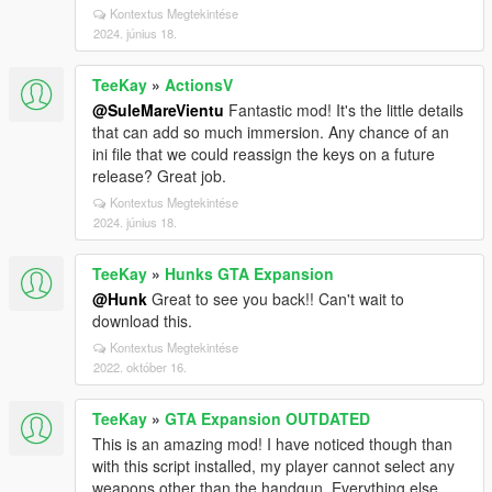
Kontextus Megtekintése
2024. június 18.
TeeKay
»
ActionsV
@SuleMareVientu
Fantastic mod! It's the little details
that can add so much immersion. Any chance of an
ini file that we could reassign the keys on a future
release? Great job.
Kontextus Megtekintése
2024. június 18.
TeeKay
»
Hunks GTA Expansion
@Hunk
Great to see you back!! Can't wait to
download this.
Kontextus Megtekintése
2022. október 16.
TeeKay
»
GTA Expansion OUTDATED
This is an amazing mod! I have noticed though than
with this script installed, my player cannot select any
weapons other than the handgun. Everything else