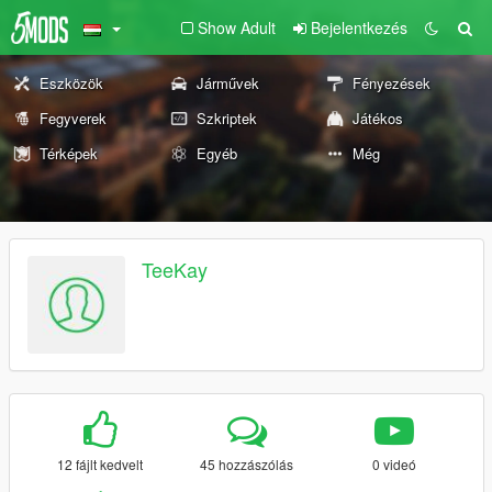
Show Adult
Bejelentkezés
Eszközök
Járművek
Fényezések
Fegyverek
Szkriptek
Játékos
Térképek
Egyéb
Még
TeeKay
12 fájlt kedvelt
45 hozzászólás
0 videó