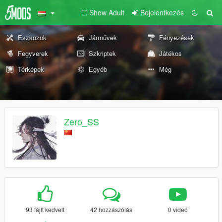
Show Adult
Bejelentkezés
Eszközök
Járművek
Fényezések
Fegyverek
Szkriptek
Játékos
Térképek
Egyéb
Még
Zero_SS
93 fájlt kedvelt
42 hozzászólás
0 videó