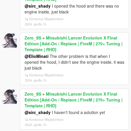
@sirc_shady
I opened the hood and there was no
engine inside, just black
Kontextus Megtekintése
2024. április 10.
Zero_SS
»
Mitsubishi Lancer Evolution X Final
Edition [Add-On / Replace | FiveM | 270+ Tuning |
Template | RHD]
@ElioMinati
The other problem is that when I
opened the hood, I didn't see the engine inside, it was
just black
Kontextus Megtekintése
2024. április 10.
Zero_SS
»
Mitsubishi Lancer Evolution X Final
Edition [Add-On / Replace | FiveM | 270+ Tuning |
Template | RHD]
@sirc_shady
I haven't found a solution yet
Kontextus Megtekintése
2024. április 10.