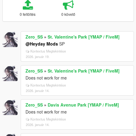
0 feltöltés
0 követő
Zero_SS
»
St. Valentine's Park [YMAP / FiveM]
@Heyday Mods
SP
Kontextus Megtekintése
2026. január 19.
Zero_SS
»
St. Valentine's Park [YMAP / FiveM]
Does not work for me
Kontextus Megtekintése
2026. január 14.
Zero_SS
»
Davis Avenue Park [YMAP / FiveM]
Does not work for me
Kontextus Megtekintése
2026. január 14.