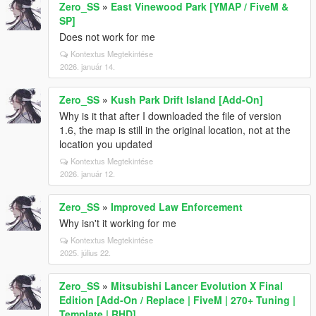
Zero_SS
»
East Vinewood Park [YMAP / FiveM &
SP]
Does not work for me
Kontextus Megtekintése
2026. január 14.
Zero_SS
»
Kush Park Drift Island [Add-On]
Why is it that after I downloaded the file of version
1.6, the map is still in the original location, not at the
location you updated
Kontextus Megtekintése
2026. január 12.
Zero_SS
»
Improved Law Enforcement
Why isn't it working for me
Kontextus Megtekintése
2025. július 22.
Zero_SS
»
Mitsubishi Lancer Evolution X Final
Edition [Add-On / Replace | FiveM | 270+ Tuning |
Template | RHD]