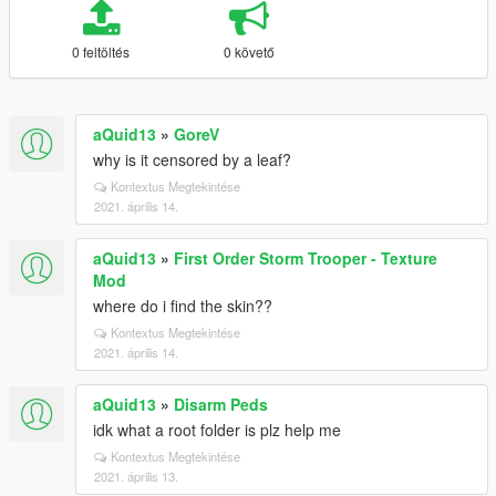
0 feltöltés
0 követő
aQuid13
»
GoreV
why is it censored by a leaf?
Kontextus Megtekintése
2021. április 14.
aQuid13
»
First Order Storm Trooper - Texture
Mod
where do i find the skin??
Kontextus Megtekintése
2021. április 14.
aQuid13
»
Disarm Peds
idk what a root folder is plz help me
Kontextus Megtekintése
2021. április 13.