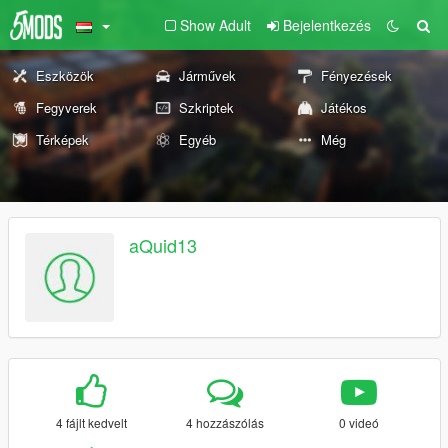
Show Adult
Bejelentkezés
Eszközök
Járművek
Fényezések
Fegyverek
Szkriptek
Játékos
Térképek
Egyéb
Még
aQuid13
4 fájlt kedvelt
4 hozzászólás
0 videó