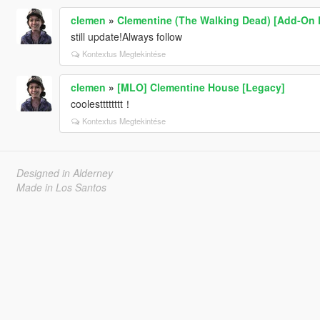
clemen
»
Clementine (The Walking Dead) [Add-On 
still update!Always follow
Kontextus Megtekintése
clemen
»
[MLO] Clementine House [Legacy]
coolestttttttt！
Kontextus Megtekintése
Designed in Alderney
Made in Los Santos