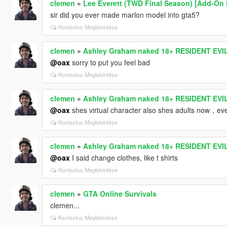
clemen
»
Lee Everett (TWD Final Season) [Add-On 
sir did you ever made marlon model into gta5?
Kontextus Megtekintése
clemen
»
Ashley Graham naked 18+ RESIDENT EVI
@oax
sorry to put you feel bad
Kontextus Megtekintése
clemen
»
Ashley Graham naked 18+ RESIDENT EVI
@oax
shes virtual character also shes adults now，ev
Kontextus Megtekintése
clemen
»
Ashley Graham naked 18+ RESIDENT EVI
@oax
I said change clothes, like t shirts
Kontextus Megtekintése
clemen
»
GTA Online Survivals
clemen...
Kontextus Megtekintése