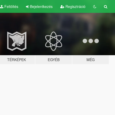
Feltöltés
Bejelentkezés
Regisztráció
TÉRKÉPEK
EGYÉB
MÉG