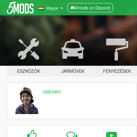
5mods on Discord
Magyar
ESZKÖZÖK
JÁRMŰVEK
FÉNYEZÉSEK
clemen