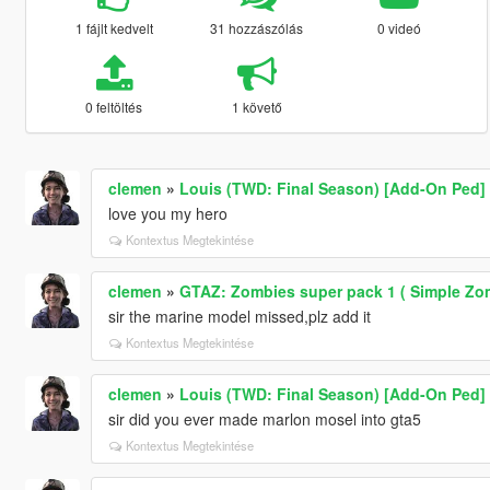
1 fájlt kedvelt
31 hozzászólás
0 videó
0 feltöltés
1 követő
clemen
»
Louis (TWD: Final Season) [Add-On Ped]
love you my hero
Kontextus Megtekintése
clemen
»
GTAZ: Zombies super pack 1 ( Simple Zo
sir the marine model missed,plz add it
Kontextus Megtekintése
clemen
»
Louis (TWD: Final Season) [Add-On Ped]
sir did you ever made marlon mosel into gta5
Kontextus Megtekintése