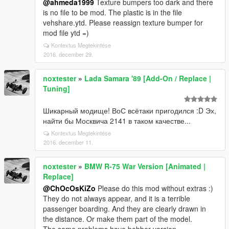
@ahmeda1999
Texture bumpers too dark and there
is no file to be mod. The plastic is in the file
vehshare.ytd. Please reassign texture bumper for
mod file ytd =)
Kontextus Megtekintése
2016. december 29.
noxtester
»
Lada Samara '89 [Add-On / Replace |
Tuning]
Шикарный модище! ВоС всётаки пригодился :D Эх,
найти бы Москвича 2141 в таком качестве...
Kontextus Megtekintése
2016. december 11.
noxtester
»
BMW R-75 War Version [Animated |
Replace]
@ChOcOsKiZo
Please do this mod without extras :)
They do not always appear, and it is a terrible
passenger boarding. And they are clearly drawn in
the distance. Or make them part of the model.