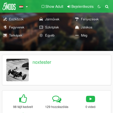
Show Adult
Bejelentkezés
Eszközök
Járművek
Fényezések
Fegyverek
Szkriptek
Játékos
Térképek
Egyéb
Még
noxtester
98 fájlt kedvelt
129 hozzászólás
0 videó