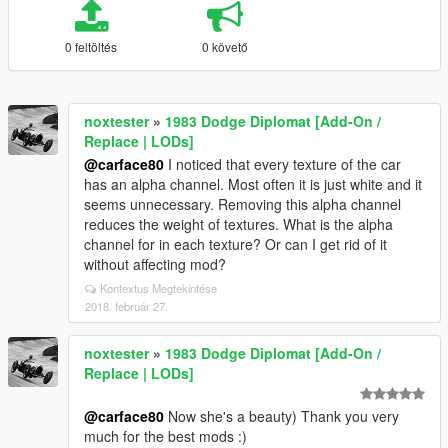
0 feltöltés
0 követő
noxtester
»
1983 Dodge Diplomat [Add-On /
Replace | LODs]
@carface80
I noticed that every texture of the car
has an alpha channel. Most often it is just white and it
seems unnecessary. Removing this alpha channel
reduces the weight of textures. What is the alpha
channel for in each texture? Or can I get rid of it
without affecting mod?
Kontextus Megtekintése
2018. február 27.
noxtester
»
1983 Dodge Diplomat [Add-On /
Replace | LODs]
@carface80
Now she's a beauty) Thank you very
much for the best mods :)