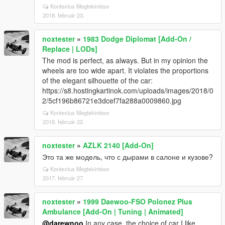
Kontextus Megtekintése
2018. február 23.
noxtester
»
1983 Dodge Diplomat [Add-On /
Replace | LODs]
The mod is perfect, as always. But in my opinion the
wheels are too wide apart. It violates the proportions
of the elegant silhouette of the car:
https://s8.hostingkartinok.com/uploads/images/2018/0
2/5cf196b86721e3dcef7fa288a0009860.jpg
Kontextus Megtekintése
2018. február 22.
noxtester
»
AZLK 2140 [Add-On]
Это та же модель, что с дырами в салоне и кузове?
Kontextus Megtekintése
2017. február 27.
noxtester
»
1999 Daewoo-FSO Polonez Plus
Ambulance [Add-On | Tuning | Animated]
@darewnoo
In any case, the choice of car I like.