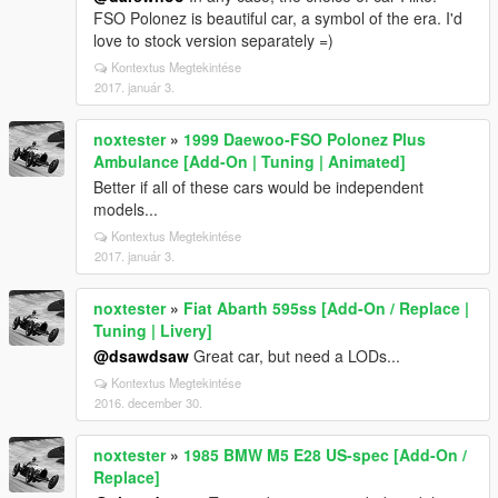
FSO Polonez is beautiful car, a symbol of the era. I'd
love to stock version separately =)
Kontextus Megtekintése
2017. január 3.
noxtester
»
1999 Daewoo-FSO Polonez Plus
Ambulance [Add-On | Tuning | Animated]
Better if all of these cars would be independent
models...
Kontextus Megtekintése
2017. január 3.
noxtester
»
Fiat Abarth 595ss [Add-On / Replace |
Tuning | Livery]
@dsawdsaw
Great car, but need a LODs...
Kontextus Megtekintése
2016. december 30.
noxtester
»
1985 BMW M5 E28 US-spec [Add-On /
Replace]