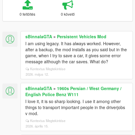
0 feltöltés
0 követő
sBinnalaGTA
»
Persistent Vehicles Mod
I am using legacy. It has always worked. However,
after a backup, the mod installs as you said but in the
game, when I try to save a car, it gives some error
message although the car saves. What do?
Kontextus Megtekintése
2026. május 12.
sBinnalaGTA
»
1960s Persian / West Germany /
English Police Benz W111
I love it, it is so sharp looking. I use it among other
things to transport important people in the driverjobs
v mod.
Kontextus Megtekintése
2026. április 15.