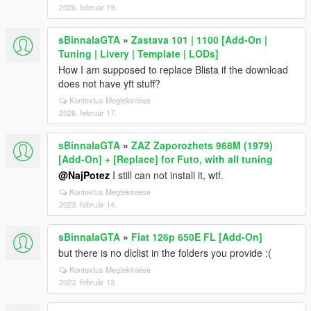
2026. február 19.
sBinnalaGTA
»
Zastava 101 | 1100 [Add-On |
Tuning | Livery | Template | LODs]
How I am supposed to replace Blista if the download
does not have yft stuff?
Kontextus Megtekintése
2026. február 17.
sBinnalaGTA
»
ZAZ Zaporozhets 968M (1979)
[Add-On] + [Replace] for Futo, with all tuning
@NajPotez
I still can not install it, wtf.
Kontextus Megtekintése
2023. február 14.
sBinnalaGTA
»
Fiat 126p 650E FL [Add-On]
but there is no dlclist in the folders you provide :(
Kontextus Megtekintése
2023. február 13.