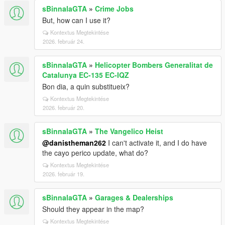
sBinnalaGTA
»
Crime Jobs
But, how can I use it?
Kontextus Megtekintése
2026. február 24.
sBinnalaGTA
»
Helicopter Bombers Generalitat de
Catalunya EC-135 EC-IQZ
Bon dia, a quin substitueix?
Kontextus Megtekintése
2026. február 20.
sBinnalaGTA
»
The Vangelico Heist
@danistheman262
I can't activate it, and I do have
the cayo perico update, what do?
Kontextus Megtekintése
2026. február 19.
sBinnalaGTA
»
Garages & Dealerships
Should they appear in the map?
Kontextus Megtekintése