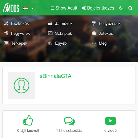
Show Adult
Bejelentkezés
Eszközök
Járművek
Fényezések
Fegyverek
Szkriptek
Játékos
Térképek
Egyéb
Még
sBinnalaGTA
0 fájlt kedvelt
11 hozzászólás
0 videó