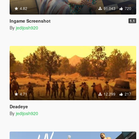
4.82
91.043
720
Ingame Screenshot
1.1
By
jedijosh920
4.71
12.299
217
Deadeye
By
jedijosh920