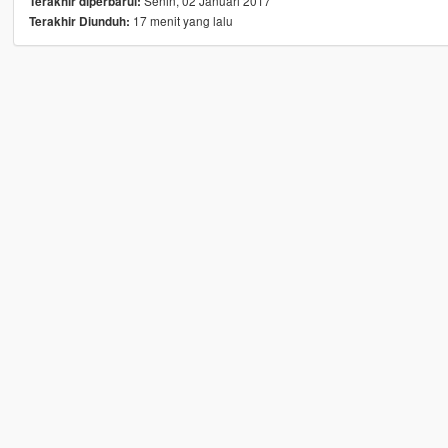
Senin, 02 Januari 2017
Terakhir diperbarui:
17 menit yang lalu
Terakhir Diunduh: