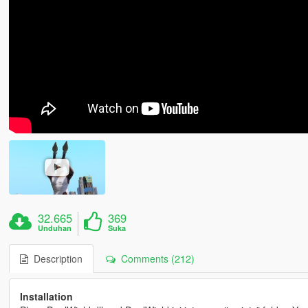
32.665
369
Unduhan
Suka
Description
Comments (212)
Installation