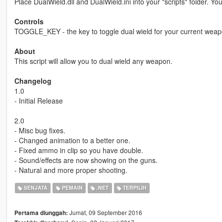
Place DualWield.dll and DualWield.ini into your "scripts" folder. Y
Controls
TOGGLE_KEY - the key to toggle dual wield for your current weap
About
This script will allow you to dual wield any weapon.
Changelog
1.0
- Initial Release
2.0
- Misc bug fixes.
- Changed animation to a better one.
- Fixed ammo in clip so you have double.
- Sound/effects are now showing on the guns.
- Natural and more proper shooting.
SENJATA
PEMAIN
.NET
TERPILIH
Jumat, 09 September 2016
Pertama diunggah: