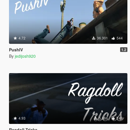
4.72
36.301
544
PushIV
1.2
By
jedijosh920
4.93
5.866
149
Ragdoll Tricks