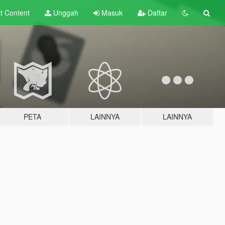
lt
Content
Unggah
Masuk
Daftar
PETA
LAINNYA
LAINNYA