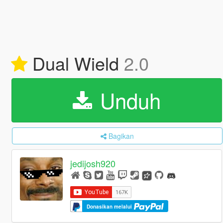
Dual Wield
2.0
Unduh
Bagikan
jedijosh920
Donasikan melalui