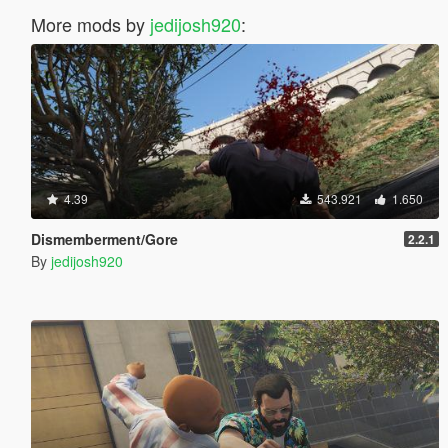
More mods by
jedijosh920
:
4.39
543.921
1.650
Dismemberment/Gore
2.2.1
By
jedijosh920