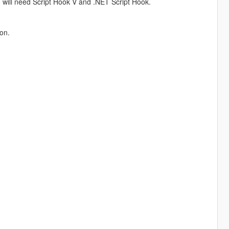
ou will need Script Hook V and .NET Script Hook.
on.